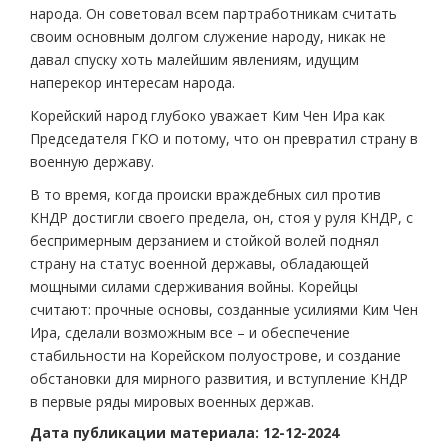
народа. Он советовал всем партработникам считать
своим основным долгом служение народу, никак не
давал спуску хоть малейшим явлениям, идущим
наперекор интересам народа.
Корейский народ глубоко уважает Ким Чен Ира как
Председателя ГКО и потому, что он превратил страну в
военную державу.
В то время, когда происки враждебных сил против
КНДР достигли своего предела, он, стоя у руля КНДР, с
беспримерным дерзанием и стойкой волей поднял
страну на статус военной державы, обладающей
мощными силами сдерживания войны. Корейцы
считают: прочные основы, созданные усилиями Ким Чен
Ира, сделали возможным все – и обеспечение
стабильности на Корейском полуострове, и создание
обстановки для мирного развития, и вступление КНДР
в первые ряды мировых военных держав.
Дата публикации материала: 12-12-2024