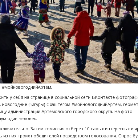
а #мойновогоднийАртём.
ить у себя на странице в социальной сети ВКонтакте фотограф
и, новогодние фигуры) с хэштегом #мойновогоднийАртём, геоме
ицу администрации Артемовского городского округа. На фото
ум один человек.
включительно. Затем комиссия отберет 10 самых интересных и я
ь из них троих победителей посредством голосования. Опрос б