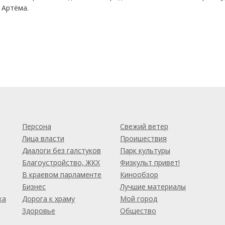
 Артёма.
м
Персона
Свежий ветер
Лица власти
Проишествия
Диалоги без галстуков
Парк культуры
Благоустройство, ЖКХ
Физкульт привет!
В краевом парламенте
Кинообзор
Бизнес
Лучшие материалы
ка
Дорога к храму
Мой город
Здоровье
Общество