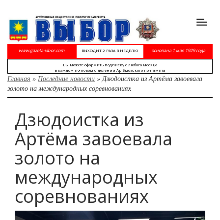
Toggl
navig
www.gazeta-vibor.com
основана 1 мая 1929 года
ВЫХОДИТ 2 РАЗА В НЕДЕЛЮ
Вы можете оформить подписку с любого месяца
в каждом почтовом отделении Артёмовского почтампта
Главная
»
Последние новости
»
Дзюдоистка из Артёма завоевала
золото на международных соревнованиях
Дзюдоистка из
Артёма завоевала
золото на
международных
соревнованиях