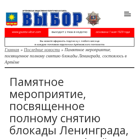
Toggl
navig
www.gazeta-vibor.com
основана 1 мая 1929 года
ВЫХОДИТ 2 РАЗА В НЕДЕЛЮ
Вы можете оформить подписку с любого месяца
в каждом почтовом отделении Артёмовского почтампта
Главная
»
Последние новости
»
Памятное мероприятие,
посвященное полному снятию блокады Ленинграда, состоялось в
Артёме
Памятное
мероприятие,
посвященное
полному снятию
блокады Ленинграда,