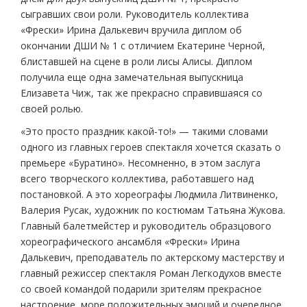
сыгравших свои роли. Руководитель коллектива
«Фрески» Ирина Далькевич вручила диплом об
окончании ДШИ № 1 с отличием Екатерине Черной,
блиставшей на сцене в роли лисы Алисы. Диплом
получила еще одна замечательная выпускница
Елизавета Чиж, так же прекрасно справившаяся со
своей ролью.
«Это просто праздник какой-то!» — такими словами
одного из главных героев спектакля хочется сказать о
премьере «Буратино». Несомненно, в этом заслуга
всего творческого коллектива, работавшего над
постановкой. А это хореографы Людмила Литвиненко,
Валерия Русак, художник по костюмам Татьяна Жукова.
Главный балетмейстер и руководитель образцового
хореографического ансамбля «Фрески» Ирина
Далькевич, преподаватель по актерскому мастерству и
главный режиссер спектакля Роман Легкодухов вместе
со своей командой подарили зрителям прекрасное
настроение, море положительных эмоций и очередное