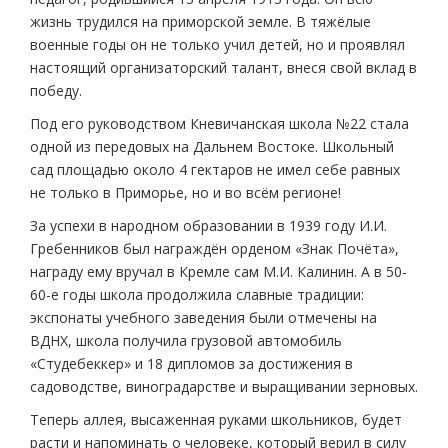
жизнь трудился на приморской земле. В тяжёлые
военные годы он не только учил детей, но и проявлял
настоящий организаторский талант, внеся свой вклад в
победу.
Под его руководством Кневичанская школа №22 стала
одной из передовых на Дальнем Востоке. Школьный
сад площадью около 4 гектаров не имел себе равных
не только в Приморье, но и во всём регионе!
За успехи в народном образовании в 1939 году И.И.
Гребенников был награждён орденом «Знак Почёта»,
награду ему вручал в Кремле сам М.И. Калинин. А в 50-
60-е годы школа продолжила славные традиции:
экспонаты учебного заведения были отмечены на
ВДНХ, школа получила грузовой автомобиль
«Студебеккер» и 18 дипломов за достижения в
садоводстве, виноградарстве и выращивании зерновых.
Теперь аллея, высаженная руками школьников, будет
расти и напоминать о человеке, который верил в силу