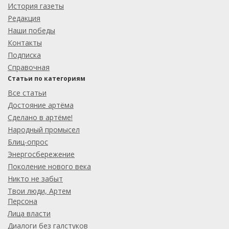
История газеты
Редакция
Наши победы
Контакты
Подписка
Справочная
Статьи по категориям
Все статьи
Достояние артёма
Сделано в артёме!
Народный промысел
Блиц-опрос
Энергосбережение
Поколение нового века
Никто не забыт
Твои люди, Артем
Персона
Лица власти
Диалоги без галстуков