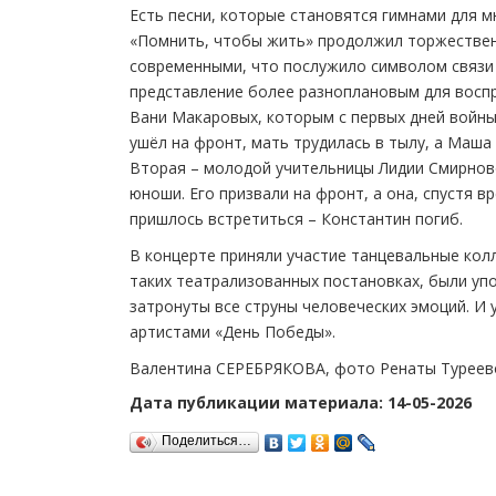
Есть песни, которые становятся гимнами для 
«Помнить, чтобы жить» продолжил торжественн
современными, что послужило символом связи 
представление более разноплановым для воспр
Вани Макаровых, которым с первых дней войны
ушёл на фронт, мать трудилась в тылу, а Маша
Вторая – молодой учительницы Лидии Смирнов
юноши. Его призвали на фронт, а она, спустя в
пришлось встретиться – Константин погиб.
В концерте приняли участие танцевальные колл
таких театрализованных постановках, были у
затронуты все струны человеческих эмоций. И 
артистами «День Победы».
Валентина СЕРЕБРЯКОВА, фото Ренаты Туреев
Дата публикации материала: 14-05-2026
Поделиться…