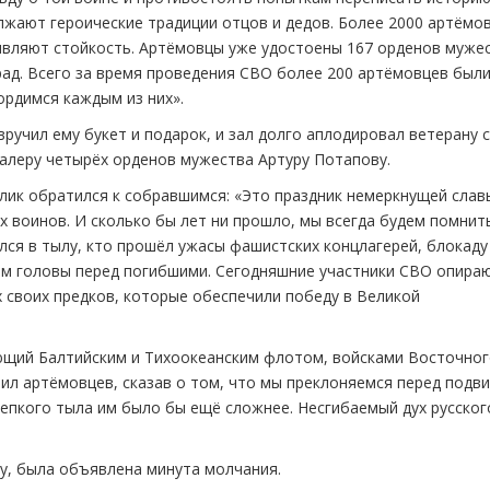
лжают героические традиции отцов и дедов. Более 2000 артёмо
оявляют стойкость. Артёмовцы уже удостоены 167 орденов мужес
град. Всего за время проведения СВО более 200 артёмовцев был
ордимся каждым из них».
ручил ему букет и подарок, и зал долго аплодировал ветерану с
авалеру четырёх орденов мужества Артуру Потапову.
лик обратился к собравшимся: «Это праздник немеркнущей слав
их воинов. И сколько бы лет ни прошло, мы всегда будем помнить
ился в тылу, кто прошёл ужасы фашистских концлагерей, блокаду
ем головы перед погибшими. Сегодняшние участники СВО опира
х своих предков, которые обеспечили победу в Великой
ующий Балтийским и Тихоокеанским флотом, войсками Восточно
ил артёмовцев, сказав о том, что мы преклоняемся перед подв
репкого тыла им было бы ещё сложнее. Несгибаемый дух русског
ну, была объявлена минута молчания.