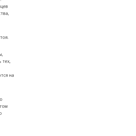
вцев
тва,
и
тоя.
ы,
 тех,
ются на
го
игом
о