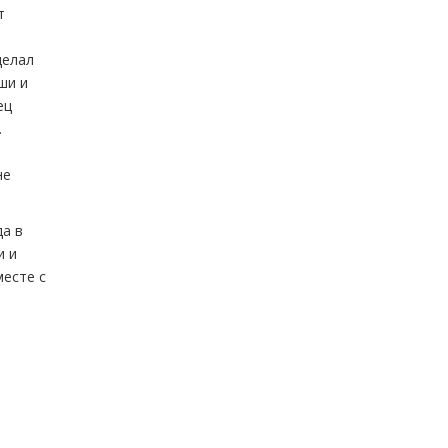
т
делал
ши и
ец
.
не
да в
и и
месте с