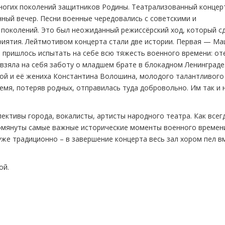
многих поколений защитников Родины. Театрализованный концер
ый вечер. Песни военные чередовались с советскими и
поколений. Это был неожиданный режиссёрский ход, который с
иятия. Лейтмотивом концерта стали две истории. Первая — Ма
 пришлось испытать на себе всю тяжесть военного времени: от
 взяла на себя заботу о младшем брате в блокадном Ленинграде
ой и её жениха Константина Волошина, молодого талантливого
ремя, потеряв родных, отправилась туда добровольно. Им так и 
ективы города, вокалисты, артисты народного театра. Как всег
помянуты самые важные исторические моменты военного времен
уже традиционно – в завершение концерта весь зал хором пел в
ой.