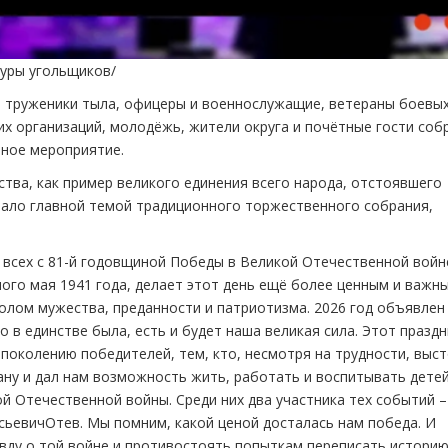
туры угольщиков/
, труженики тыла, офицеры и военнослужащие, ветераны боевы
их организаций, молодёжь, жители округа и почётные гости соб
нное мероприятие.
тва, как пример великого единения всего народа, отстоявшего
стало главной темой традиционного торжественного собрания,
 всех с 81-й годовщиной Победы в Великой Отечественной войн
ого мая 1941 года, делает этот день ещё более ценным и важн
волом мужества, преданности и патриотизма. 2026 год объявле
 в единстве была, есть и будет наша великая сила. Этот празд
поколению победителей, тем, кто, несмотря на трудности, выст
ану и дал нам возможность жить, работать и воспитывать детей
й Отечественной войны. Среди них два участника тех событий –
ьевичОтев. Мы помним, какой ценой досталась нам победа. И
равду о той войне и противостоять попыткам переписать историю