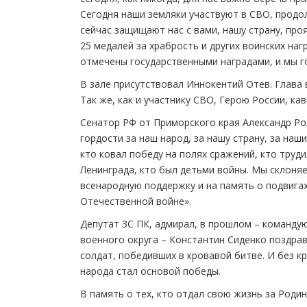
Сегодня наши земляки участвуют в СВО, продо
сейчас защищают нас с вами, нашу страну, пр
25 медалей за храбрость и других воинских на
отмечены государственными наградами, и мы г
В зале присутствовал Иннокентий Отев. Глава в
Так же, как и участнику СВО, Герою России, к
Сенатор РФ от Приморского края Александр Ро
гордости за наш народ, за нашу страну, за наш
кто ковал победу на полях сражений, кто труд
Ленинграда, кто был детьми войны. Мы склоня
всенародную поддержку и на память о подвига
Отечественной войне».
Депутат ЗС ПК, адмирал, в прошлом – команд
военного округа – Константин Сиденко поздрав
солдат, победивших в кровавой битве. И без к
народа стал основой победы.
В память о тех, кто отдал свою жизнь за Роди