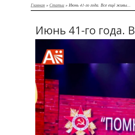
Главная
»
Статьи
»
Июнь 41-го года. Все ещё живы…
Июнь 41-го года.