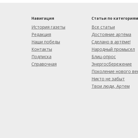
Навигация
Статьи по категория
История газеты
Все статьи
Редакция
Достояние артёма
Наши победы
Сделано в артёме!
Контакты
Народный промысел
Подписка
Блиц-опрос
Справочная
Энергосбережение
Поколение нового ве
Никто не забыт
Твои люди, Артем