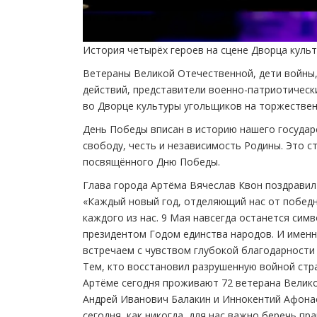
История четырёх героев на сцене Дворца куль
Ветераны Великой Отечественной, дети войны
действий, представители военно-патриотическ
во Дворце культуры угольщиков на торжестве
День Победы вписан в историю нашего государс
свободу, честь и независимость Родины. Это 
посвящённого Дню Победы.
Глава города Артёма Вячеслав Квон поздравил
«Каждый новый год, отделяющий нас от победн
каждого из нас. 9 Мая навсегда останется сим
президентом Годом единства народов. И именно
встречаем с чувством глубокой благодарности 
Тем, кто восстановил разрушенную войной стр
Артёме сегодня проживают 72 ветерана Велико
Андрей Иванович Балакин и Иннокентий Афонас
сегодня, как никогда, для нас важно беречь п