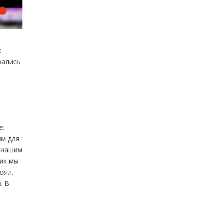
х
рались
е:
ым для
н нашим
ник мы
оял.
. В
.