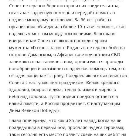
Совет ветеранов бережно хранит их свидетельства,
оказывает адресную помощь и передаёт память о
подвиге молодому поколению. За 56 лет работы
организация объединила более 10 тысяч человек, став
надёжным мостом между поколениями. Благодаря
инициативам Совета в школах проходят уроки
мужества «Готов к защите Родины», ветераны боёв на
острове Даманском, в Афганистане и участники СВО
занимаются наставничеством, организуются проводы
новобранцев и оказывается адресная помощь тем, кто
сегодня защищает страну. Поздравляю всех активистов
Совета с наступающим праздником. Желаю крепкого
здоровья, бодрости духа, тепла близких и мирного
неба над головой. Пусть подвиг предков остаётся в
нашей памяти, а Россия процветает. С наступающим
Днём Великой Победы!».
Глава подчеркнул, что как и 85 лет назад, когда наши
прадеды шли в первый бой, проявляя чудеса героизма,
так и сегодня есть место подвигу среди наших ребят на