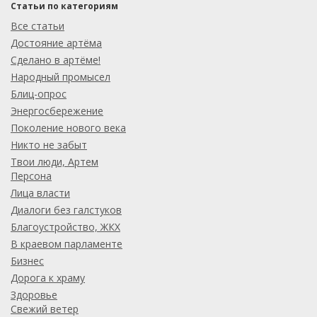
Статьи по категориям
Все статьи
Достояние артёма
Сделано в артёме!
Народный промысел
Блиц-опрос
Энергосбережение
Поколение нового века
Никто не забыт
Твои люди, Артем
Персона
Лица власти
Диалоги без галстуков
Благоустройство, ЖКХ
В краевом парламенте
Бизнес
Дорога к храму
Здоровье
Свежий ветер