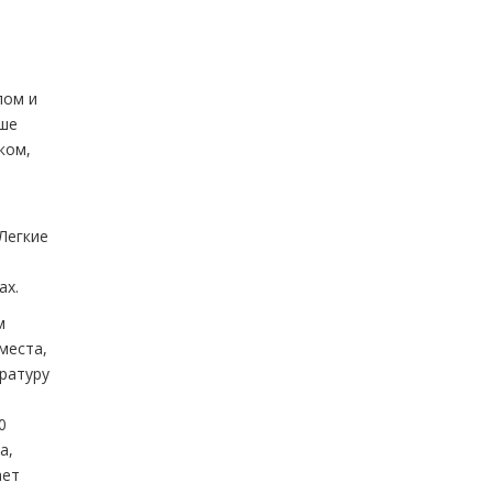
лом и
чше
ком,
Легкие
ах.
м
места,
ратуру
0
а,
ает