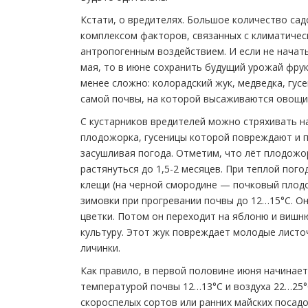
Кстати, о вредителях. Большое количество са
комплексом факторов, связанных с климатичес
антропогенным воздействием. И если не начать
мая, то в июне сохранить будущий урожай фру
менее сложно: колорадский жук, медведка, гу
самой почвы, на которой высаживаются овощи,
С кустарников вредителей можно стряхивать н
плодожорка, гусеницы которой повреждают и п
засушливая погода. Отметим, что лёт плодожо
растянуться до 1,5-2 месяцев. При теплой пог
клещи (на черной смородине — почковый плодо
зимовки при прогревании почвы до 12…15°С. О
цветки. Потом он переходит на яблоню и вишн
культуру. Этот жук повреждает молодые листоч
личинки.
Как правило, в первой половине июня начинает
температурой почвы 12…13°С и воздуха 22…25°
скороспелых сортов или ранних майских посад