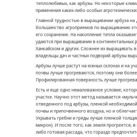
теплолюбивых, как арбузы. Но некоторые кли
применения каких-либо особых агротехнически
Главной трудностью в выращивании арбуза на Д
большинство агроприемов по выращиванию это
его сохранение. На накопление тепла оказывае
удаются при выращивании в континентальных р
Ханкайском и других. Сложнее их выращивать в
владельцы дач и частных подворий арбузы выр
Арбузы лучше растут на южных склонах и на уч
почвы лучше прогреваются, поэтому они более
Профилированная поверхность лучше прогревае
Есть и ещё одно немаловажное условие, котор
участке. Научно этот метод называется «мульч
отведенного под арбузы, пленкой необходимо
почвы и припочвенного воздуха, но и облегчае
Укрывать гребни и гряды лучше пленкой толщин
микрон). И после того, как земля прогреется, 
либо готовая рассада, что гораздо предпочтит