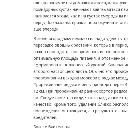
плотно занимается домашними посадками, уже 
помидорных кустах начинают завязываться пер
наливается ягода, как и на кустах смородины и
перцы, баклажаны, пришла пора окучивать осно
ещё впереди.
В июне огороднику немало сил надо уделять 
пересадке овощных растений, которые в период
важно проводить своевременно, иначе они не 
оптимальную площадь питания, а отсаженное 
сформировать полновесный урожай. Как правил
второго настоящего листа. Обычно это происхо
прореживании всходов моркови в рядках между
Прореживание редьки и репы проводят через 4 с
12 см. При прореживании ранних сортов редиса
см. Следует иметь в виду, что запаздывание с
качество. Кроме того, удаление близко распо
повреждению остающихся, а в результате запа
вредителей.
Будьте бдительны