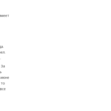
имеет
да.
рел.
.
 За
ь
 июне
 то
 все