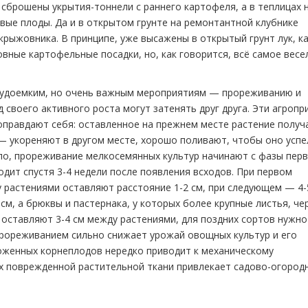
сброшены укрытия-тоннели с раннего картофеля, а в теплицах 
вые плоды. Да и в открытом грунте на ремонтантной клубнике
 крыжовника. В принципе, уже высажены в открытый грунт лук, ка
вные картофельные посадки, но, как говорится, всё самое весе
трудоемким, но очень важным мероприятиям — прореживанию и
 своего активного роста могут затенять друг друга. Эти агроп
оправдают себя: оставленное на прежнем месте растение получ
— укореняют в другом месте, хорошо поливают, чтобы оно успе
о, прореживание мелкосемянных культур начинают с фазы перв
дит спустя 3-4 недели после появления всходов. При первом
 растениями оставляют расстояние 1-2 см, при следующем — 4-5
м, а брюквы и пастернака, у которых более крупные листья, чер
 оставляют 3-4 см между растениями, для поздних сортов нужно
 прореживанием сильно снижает урожай овощных культур и его
ложенных корнеплодов нередко приводит к механическому
х поврежденной растительной ткани привлекает садово-огород