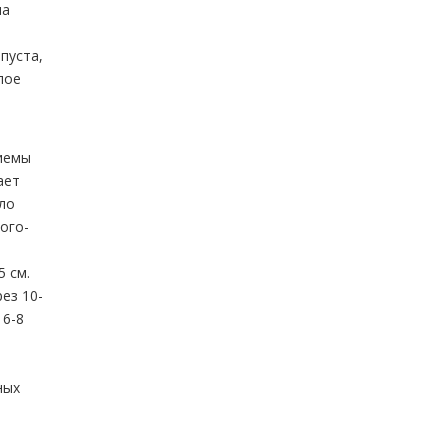
на
пуста,
лое
риемы
ает
ло
ого-
 см.
ез 10-
 6-8
ных