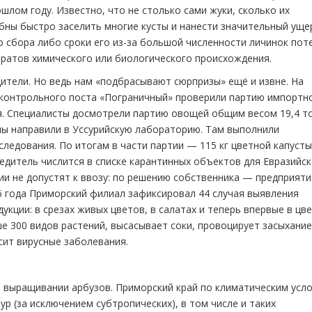
ошлом году. Известно, что не столько сами жуки, сколько их
бны быстро заселить многие кусты и нанести значительный уще
о сбора либо сроки его из-за большой численности личинок пот
ратов химического или биологического происхождения.
ители. Но ведь нам «подбрасывают сюрпризы» ещё и извне. На
контрольного поста «Пограничный» проверили партию импортн
я. Специалисты досмотрели партию овощей общим весом 19,4 т
лы направили в Уссурийскую лабораторию. Там выполнили
следования. По итогам в части партии — 115 кг цветной капуст
едитель числится в списке карантинных объектов для Евразийс
ии не допустят к ввозу: по решению собственника — предприяти
26 года Приморский филиал зафиксировал 44 случая выявления
укции: в срезах живых цветов, в салатах и теперь впервые в цв
е 300 видов растений, высасывает соки, провоцирует засыхание
сит вирусные заболевания.
 выращивании арбузов. Приморский край по климатическим усл
р (за исключением субтропических), в том числе и таких