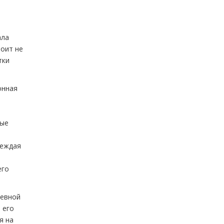
ала
тоит не
тки
онная
ные
реждая
его
невной
 его
я на