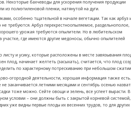
в. Некоторые бахчеводы для ускорения получения продукции
и из полиэтиленовой пленки, натянутой на дуги.
яками, особенно тщательной в начале вегетации. Так как арбуз 
 не требуются. Арбуз перекрестноопыляемое, раздельнополое,
 хорошего урожая требуются опылители. Но в любительском
а участке, где имеются другие медоносы, обычно опылителей
 листу и усику, которые расположены в месте завязывания пло
жен плод, начинает желтеть (засыхать), считается, что плод соз
еделить по характерному потрескиванию при небольшом сжатии
адово-огородной деятельности, хорошая информация также есть.
е не заканчивается летними месяцами и сентябрь осенью назват
садки тоже можно. Сейте овощи и зелень, все успеет вырасти. В
ном условии – они должны быть с закрытой корневой системой,
одних уже видны первые плоды их весенних трудов, то для других