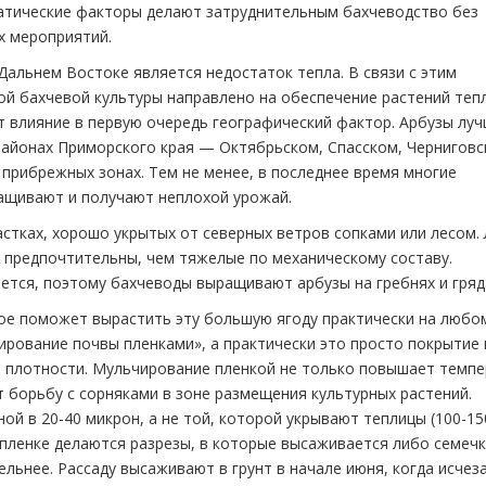
матические факторы делают затруднительным бахчеводство без
х мероприятий.
альнем Востоке является недостаток тепла. В связи с этим
й бахчевой культуры направлено на обеспечение растений теп
т влияние в первую очередь географический фактор. Арбузы лу
айонах Приморского края — Октябрьском, Спасском, Черниговс
 прибрежных зонах. Тем не менее, в последнее время многие
ащивают и получают неплохой урожай.
астках, хорошо укрытых от северных ветров сопками или лесом. 
 предпочтительны, чем тяжелые по механическому составу.
тся, поэтому бахчеводы выращивают арбузы на гребнях и гряд
ое поможет вырастить эту большую ягоду практически на любо
ирование почвы пленками», а практически это просто покрытие 
й плотности. Мульчирование пленкой не только повышает темпе
т борьбу с сорняками в зоне размещения культурных растений.
ой в 20-40 микрон, а не той, которой укрывают теплицы (100-15
в пленке делаются разрезы, в которые высаживается либо семечк
ельнее. Рассаду высаживают в грунт в начале июня, когда исчез