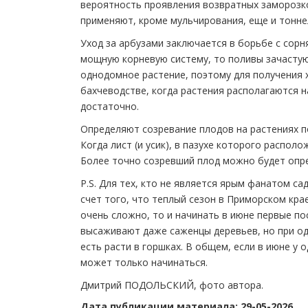
вероятность проявления возвратных заморозко
применяют, кроме мульчирования, еще и тоннел
Уход за арбузами заключается в борьбе с сорн
мощную корневую систему, то поливы зачастую
однодомное растение, поэтому для получения
бахчеводстве, когда растения располагаются н
достаточно.
Определяют созревание плодов на растениях по
Когда лист (и усик), в пазухе которого располо
Более точно созревший плод можно будет опр
P.S. Для тех, кто не является ярым фанатом с
счет того, что теплый сезон в Приморском кра
очень сложно, то и начинать в июне первые по
высаживают даже саженцы деревьев, но при од
есть расти в горшках. В общем, если в июне у 
может только начинаться.
Дмитрий ПОДОЛЬСКИЙ, фото автора.
Дата публикации материала: 29-05-2026