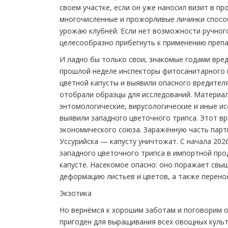
своем участке, если он уже наносил визит в пр
многочисленные и прожорливые личинки спосо
урожаю клубней. Если нет возможности ручног
целесообразно прибегнуть к применению препа
И ладно бы только свои, знакомые годами вред
прошлой неделе инспекторы фитосанитарного 
цветной капусты и выявили опасного вредител
отобрали образцы для исследований. Материа
энтомологические, вирусологические и иные ис
выявили западного цветочного трипса. Этот вр
экономического союза. Заражённую часть парт
Уссурийска — капусту уничтожат. С начала 20
западного цветочного трипса в импортной прод
капусте. Насекомое опасно: оно поражает свыш
деформацию листьев и цветов, а также перено
Экзотика
Но вернёмся к хорошим заботам и поговорим о
пригоден для выращивания всех овощных культу