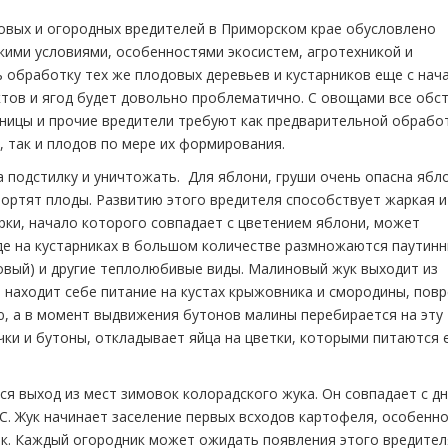
довых и огородных вредителей в Приморском крае обусловлено
кими условиями, особенностями экосистем, агротехникой и
 обработку тех же плодовых деревьев и кустарников еще с нач
ктов и ягод будет довольно проблематично. С овощами все обс
сеницы и прочие вредители требуют как предварительной обрабо
 так и плодов по мере их формирования.
а подстилку и уничтожать. Для яблони, груши очень опасна ябл
ортят плоды. Развитию этого вредителя способствует жаркая и
рки, начало которого совпадает с цветением яблони, может
оде на кустарниках в большом количестве размножаются паутин
вый) и другие теплолюбивые виды. Малиновый жук выходит из
н находит себе питание на кустах крыжовника и смородины, пов
ю, а в момент выдвижения бутонов малины перебирается на эту
ки и бутоны, откладывает яйца на цветки, которыми питаются 
ся выход из мест зимовок колорадского жука. Он совпадает с д
С. Жук начинает заселение первых всходов картофеля, особенно
ок. Каждый огородник может ожидать появления этого вредител