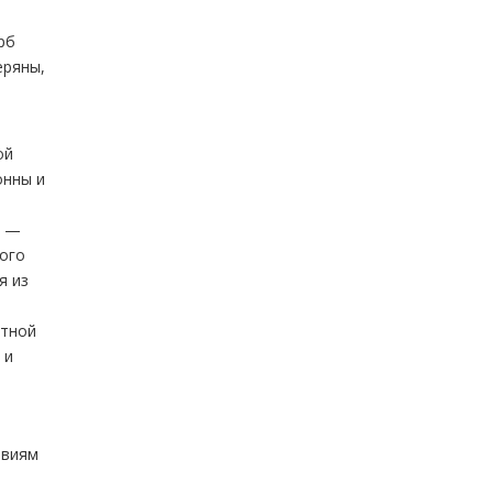
рб
еряны,
ой
онны и
ы —
кого
я из
етной
 и
овиям