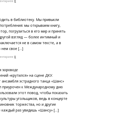
нтариев:
0
одить в библиотеку. Мы привыкли
потребления: мы открываем книгу,
тор, погрузиться в его мир и принять
 другой взгляд — более интимный и
заключается не в самом тексте, а в
 нем свое […]
нтариев:
0
м хороводе
ений «крутился» на сцене ДКУ.
 ансамбля эстрадного танца «Шанс»
ыл приурочен к Международному дню
ользовали этот повод, чтобы показать
культуры угольщиков, ведь в концерте
виновник торжества, но и другие
 каждый раз увидишь «Шансу» […]