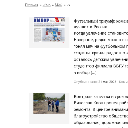
Главная
»
2026
»
Май
»
21
Футзальный триумф: коман
лучших в России
Когда увлечение становит
Наверное, редко можно вст
гонял мяч на футбольном п
ссадины, кричал радостно «
осталось детским увлечен
студентов филиала ВВГУ г
в выбор […]
Опубликовано:
21 мая 2026
Комме
Контроль качества и сроко
Вячеслав Квон провел раб
ремонта. В центре вниман
благоустройство обществе
образования, дорожная ин