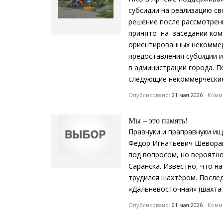
субсидии на реализацию св
решение после рассмотрен
принято на заседании ком
ориентированных некоммер
предоставления субсидии 
в администрации города. П
следующие некоммерческие
Опубликовано:
21 мая 2026
Комме
Мы – это память!
Правнуки и праправнуки и
Фёдор Игнатьевич Шеворак
под вопросом, но вероятно
Саранска. Известно, что н
трудился шахтёром. Послед
«Дальневосточная» (шахта 3-
Опубликовано:
21 мая 2026
Комме