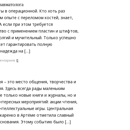
равматолога
ы в операционной. Кто хоть раз
м опыте с переломом костей, знает,
А если при этом требуется
тво с применением пластин и штифтов,
олгий и мучительный. Только успешно
ет гарантировать полную
 надежда на […]
нтариев:
0
я – это место общения, творчества и
я. Здесь всегда рады маленьким
е только новые книги и журналы, но и
нтересных мероприятий: акции чтения,
интеллектуальные игры. Центральная
акаренко в Артёме отметила славный
основания. Этому событию было […]