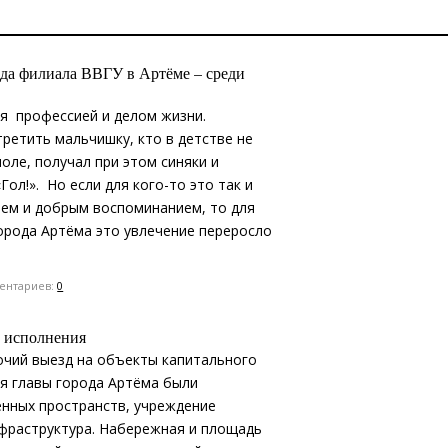
да филиала ВВГУ в Артёме – среди
ся профессией и делом жизни.
ретить мальчишку, кто в детстве не
оле, получал при этом синяки и
Гол!». Но если для кого-то это так и
ием и добрым воспоминанием, то для
орода Артёма это увлечение переросло
нтариев:
0
в исполнения
очий выезд на объекты капитального
ия главы города Артёма были
нных пространств, учреждение
фраструктура. Набережная и площадь