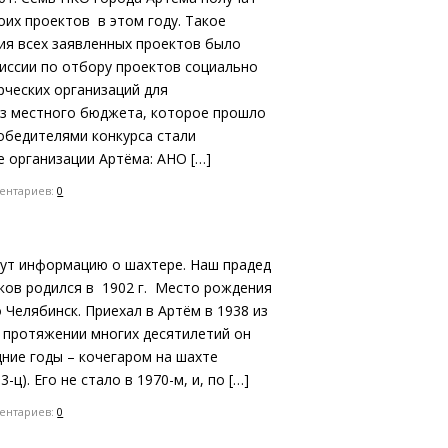
оих проектов в этом году. Такое
ия всех заявленных проектов было
иссии по отбору проектов социально
ческих организаций для
из местного бюджета, которое прошло
обедителями конкурса стали
 организации Артёма: АНО […]
нтариев:
0
щут информацию о шахтере. Наш прадед
ов родился в 1902 г. Место рождения
 Челябинск. Приехал в Артём в 1938 из
а протяжении многих десятилетий он
ние годы – кочегаром на шахте
ц). Его не стало в 1970-м, и, по […]
нтариев:
0