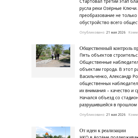
Стартовал третий этап бл
русла реки Озёрные Ключи.
преобразование не только
обустройство всего общес
Опубликовано:
21 мая 2026
Комме
Общественный контроль пр
Пять объектов строительс
Общественные наблюдател
объектам города. В этот р
Васильченко, Александр Р
общественных наблюдателе
их внимания – качество и 
Начался объезд со стадион
разрушившейся в прошлом г
Опубликовано:
21 мая 2026
Комме
От идеи к реализации
НКО в Артёме поддерживаю