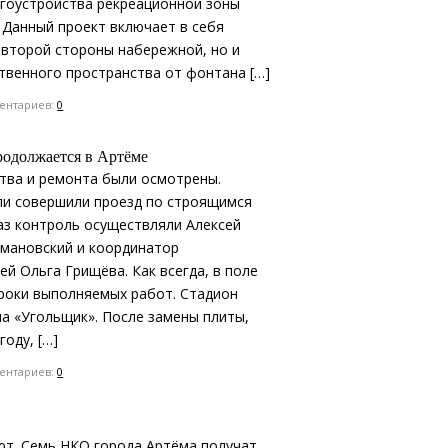
агоустройства рекреационной зоны
 Данный проект включает в себя
 второй стороны набережной, но и
твенного пространства от фонтана […]
нтариев:
0
одолжается в Артёме
тва и ремонта были осмотрены.
и совершили проезд по строящимся
аз контроль осуществляли Алексей
омановский и координатор
й Ольга Грищёва. Как всегда, в поле
сроки выполняемых работ. Стадион
а «Угольщик». После замены плиты,
оду, […]
нтариев:
0
т. Семь НКО города Артёма получат