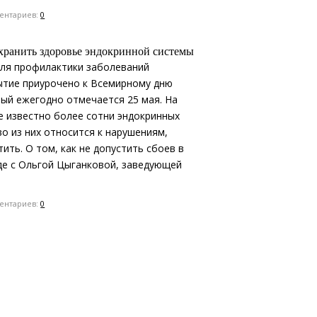
нтариев:
0
охранить здоровье эндокринной системы
ля профилактики заболеваний
ытие приурочено к Всемирному дню
ый ежегодно отмечается 25 мая. На
е известно более сотни эндокринных
о из них относится к нарушениям,
ть. О том, как не допустить сбоев в
де с Ольгой Цыганковой, заведующей
нтариев:
0