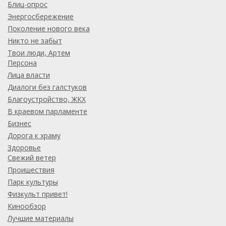
Блиц-опрос
Энергосбережение
Поколение нового века
Никто не забыт
Твои люди, Артем
Персона
Лица власти
Диалоги без галстуков
Благоустройство, ЖКХ
В краевом парламенте
Бизнес
Дорога к храму
Здоровье
Свежий ветер
Проишествия
Парк культуры
Физкульт привет!
Кинообзор
Лучшие материалы