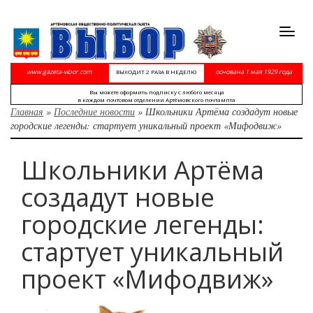
Toggl
navig
www.gazeta-vibor.com
основана 1 мая 1929 года
ВЫХОДИТ 2 РАЗА В НЕДЕЛЮ
Вы можете оформить подписку с любого месяца
в каждом почтовом отделении Артёмовского почтампта
Главная
»
Последние новости
»
Школьники Артёма создадут новые
городские легенды: стартует уникальный проект «Мифодвиж»
Школьники Артёма
создадут новые
городские легенды:
стартует уникальный
проект «Мифодвиж»