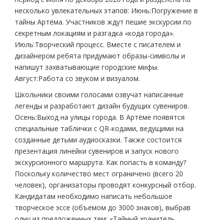
несколько увлекательных этапов: Июнь:Погружение в
тайны Артёма. Участников ждут пешие экскурсии по
секретным локациям и разгадка «кода города».
Июль:Творческий процесс. Вместе с писателем и
дизайнером ребята придумают образы-символы и
напишут захватывающие городские мифы.
Август:Работа со звуком и визуалом.
Школьники своими голосами озвучат написанные
легенды и разработают дизайн будущих сувениров.
Осень:Выход на улицы города. В Артёме появятся
специальные таблички с QR-кодами, ведущими на
созданные детьми аудиосказки. Также состоится
презентация линейки сувениров и запуск нового
экскурсионного маршрута. Как попасть в команду?
Поскольку количество мест ограничено (всего 20
человек), организаторы проводят конкурсный отбор.
Кандидатам необходимо написать небольшое
творческое эссе (объемом до 3000 знаков), выбрав
одну из предложенных тем: «Тайный хранитель