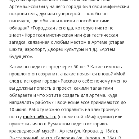
Артёма».Если бы у нашего города был свой мифический
покровитель, дух или супергерой — как бы он
выглядел, где обитал и какими способностями
обладал? «Городская легенда, которую никто не
знает».Короткая мистическая или фантастическая
загадка, связанная с любым местом в Артёме (старая
шахта, аэропорт, Дворец культуры и т.д.). «Артём
будущего».
Каким вы видите город через 50 лет? Какие символы
прошлого он сохранит, а какие появятся вновь? «Мой
след в истории города».Рассказ о себе: почему именно
вы должны попасть в проект, какими талантами
обладаете и что хотите создать для Артёма. Куда
направлять работы? Творческие эссе принимаются до
10 июня. Работу можно отправить на электронную
почту
muikma@mail.ru
(с пометкой «Мифодвиж») или
принести лично в бумажном виде: в историко-
краеведческий музей г. Артём (ул. Кирова, д. 16а); в
Выставочный центр «Галерея» (ул. Кирова, д. 36а). В