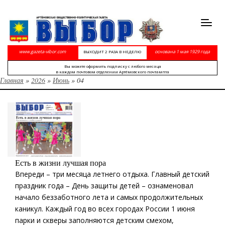
Toggl
navig
www.gazeta-vibor.com
основана 1 мая 1929 года
ВЫХОДИТ 2 РАЗА В НЕДЕЛЮ
Вы можете оформить подписку с любого месяца
в каждом почтовом отделении Артёмовского почтампта
Главная
»
2026
»
Июнь
»
04
Есть в жизни лучшая пора
Впереди – три месяца летнего отдыха. Главный детский
праздник года – День защиты детей – ознаменовал
начало беззаботного лета и самых продолжительных
каникул. Каждый год во всех городах России 1 июня
парки и скверы заполняются детским смехом,