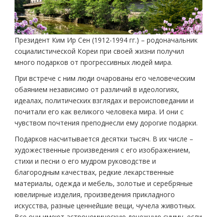
Президент Ким Ир Сен (1912-1994 гг.) – родоначальник
социалистической Кореи при своей жизни получил
много подарков от прогрессивных людей мира.
При встрече с ним люди очарованы его человеческим
обаянием независимо от различий в идеологиях,
идеалах, политических взглядах и вероисповедании и
почитали его как великого человека мира. И они с
чувством почтения преподнесли ему дорогие подарки.
Подарков насчитывается десятки тысяч. В их числе –
художественные произведения с его изображением,
стихи и песни о его мудром руководстве и
благородным качествах, редкие лекарственные
материалы, одежда и мебель, золотые и серебряные
ювелирные изделия, произведения прикладного
искусства, разные ценнейшие вещи, чучела животных.
Все они имеют астрономическую денежную сумму, если