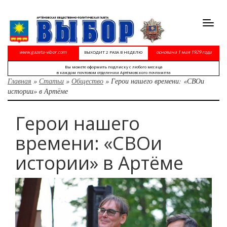
Toggl
navig
www.gazeta-vibor.com
основана 1 мая 1929 года
ВЫХОДИТ 2 РАЗА В НЕДЕЛЮ
Вы можете оформить подписку с любого месяца
в каждом почтовом отделении Артёмовского почтампта
Главная
»
Статьи
»
Общество
»
Герои нашего времени: «СВОи
истории» в Артёме
Герои нашего
времени: «СВОи
истории» в Артёме