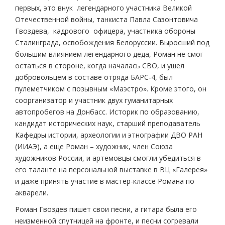
первых, это внук легендарного участника Великой
Отечественной войны, танкиста Павла Сазонтовича
Гвоздева, кадрового офицера, участника обороны
Сталинграда, освобождения Белоруссии. Выросший под
большим влиянием легендарного деда, Роман не смог
остаться в стороне, когда началась СВО, и ушел
добровольцем в составе отряда БАРС-4, был
пулеметчиком с позывным «Маэстро». Кроме этого, он
соорганизатор и участник двух гуманитарных
автопробегов на Донбасс. Историк по образованию,
кандидат исторических наук, старший преподаватель
Кафедры истории, археологии и этнографии ДВО РАН
(ИИАЭ), а еще Роман – художник, член Союза
художников России, и артемовцы смогли убедиться в
его таланте на персональной выставке в ВЦ «Галерея»
и даже принять участие в мастер-классе Романа по
акварели.
Роман Гвоздев пишет свои песни, а гитара была его
неизменной спутницей на фронте, и песни согревали