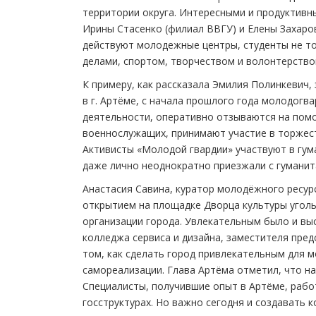
территории округа. Интересными и продуктив
Ирины Стасенко (филиал ВВГУ) и Елены Захаро
действуют молодежные центры, студенты не т
делами, спортом, творчеством и волонтерство
К примеру, как рассказала Эмилия Полинкевич
в г. Артёме, с начала прошлого года молодог
деятельности, оперативно отзываются на пом
военнослужащих, принимают участие в торжест
Активисты «Молодой гвардии» участвуют в гу
даже лично неоднократно приезжали с гумани
Анастасия Савина, куратор молодёжного ресур
открытием на площадке Дворца культуры уголь
организации города. Увлекательным было и вы
колледжа сервиса и дизайна, заместителя пред
том, как сделать город привлекательным для 
самореализации. Глава Артёма отметил, что на
Специалисты, получившие опыт в Артёме, работ
госструктурах. Но важно сегодня и создавать 