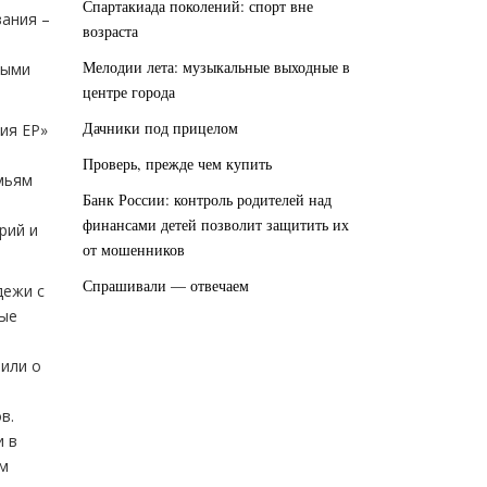
Спартакиада поколений: спорт вне
ания –
возраста
Мелодии лета: музыкальные выходные в
ными
центре города
Дачники под прицелом
ия ЕР»
Проверь, прежде чем купить
мьям
Банк России: контроль родителей над
финансами детей позволит защитить их
рий и
от мошенников
Спрашивали — отвечаем
дежи с
ные
рили о
в.
и в
ом