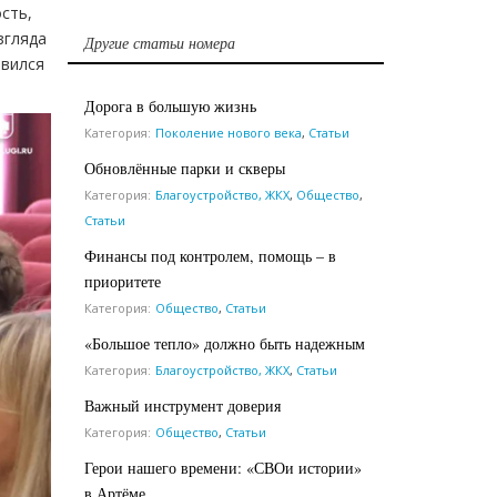
сть,
згляда
Другие статьи номера
овился
Дорога в большую жизнь
Категория:
Поколение нового века
,
Статьи
Обновлённые парки и скверы
Категория:
Благоустройство, ЖКХ
,
Общество
,
Статьи
Финансы под контролем, помощь – в
приоритете
Категория:
Общество
,
Статьи
«Большое тепло» должно быть надежным
Категория:
Благоустройство, ЖКХ
,
Статьи
Важный инструмент доверия
Категория:
Общество
,
Статьи
Герои нашего времени: «СВОи истории»
в Артёме