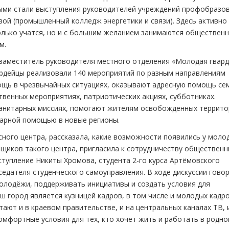
ными стали выступления руководителей учреждений профобразов
вой (промышленный колледж энергетики и связи). Здесь активно
олько учатся, но и с большим желанием занимаются обществен
м.
, заместитель руководителя местного отделения «Молодая гвард
вардейцы реализовали 140 мероприятий по разным направлениям
ощь в чрезвычайных ситуациях, оказывают адресную помощь се
венных мероприятиях, патриотических акциях, субботниках.
манитарных миссиях, помогают жителям освобожденных террито
тарной помощью в новые регионы.
сного центра, рассказала, какие возможности появились у моло
щиков такого центра, пригласила к сотрудничеству обществен
ступление Никиты Хромова, студента 2-го курса Артёмовского
седателя студенческого самоуправления. В ходе дискуссии гово
молодёжи, поддерживать инициативы и создать условия для
ш город является кузницей кадров, в том числе и молодых кадро
ают и в краевом правительстве, и на центральных каналах ТВ, 
комфортные условия для тех, кто хочет жить и работать в родн