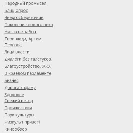
Народный промысел
Блиц-опрос
Энергосбережение
Поколение нового века
Никто не забыт
Твои люди, Артем
Персона
Лица власти
Диалоги без галстуков
Благоустройство, ЖКХ
В краевом парламенте
Бизнес
Дорога к храму
Здоровье
Свежий ветер
Проишествия
Парк культуры
Физкульт привет!
Кинообзор