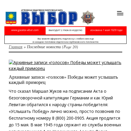
Toggl
navig
www.gazeta-vibor.com
основана 1 мая 1929 года
ВЫХОДИТ 2 РАЗА В НЕДЕЛЮ
Вы можете оформить подписку с любого месяца
в каждом почтовом отделении Артёмовского почтампта
Главная
»
Последние новости
(Page 20)
Архивные записи «голосов» Победы может услышать
каждый приморец
Что сказал Маршал Жуков на подписании Акта о
безоговорочной капитуляции Германии и как Юрий
Левитан обратился к народу страны-победителя:
«Услышать Победу» лично можно, просто позвонив по
бесплатному номеру 8 (800) 200-0905. Акция продлится
до 15 мая. В мае 1945 года сержант из службы военных