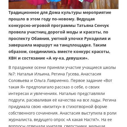
Традиционное для Дома культуры мероприятие
прошло в этом году по-новому. Ведущая
конкурсно-игровой программы Татьяна Сенчук
провела участниц дорогой моды и красоты, по
проспекту Обаяния, уютной улочке Рукоделия и
завершила маршрут на танцплощадке. Таким
образом, соединились вместе конкурс красоты,
КВН и состязание «А ну-ка, девушки».
В празднике осени приняли участие учащиеся школы
№7: Наталья Ильина, Регина Гусева, Анастасия
Соловьева и Ольга Лавриенко. Первое задание «Вот
такая Я» предполагало рассказ о себе, о своих
интересах и увлечениях. Наталью представляли
подруги, расхваливая её качества на все лады. Регина
придумала свою «визитку» в стихотворной форме
собственного сочинения. Анастасия выступила в роли
журналиста, ведущего опрос «А какая Настя?». На ее
вопросы отвечали учителя, сверстники, малыши.