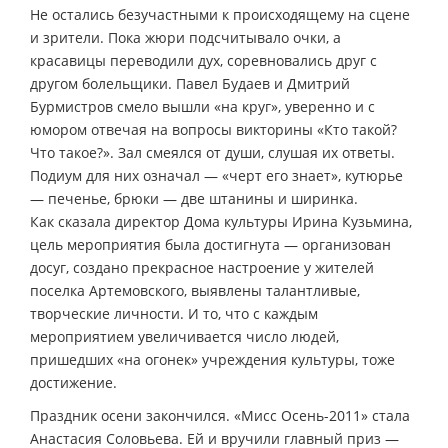
Не остались безучастными к происходящему на сцене
и зрители. Пока жюри подсчитывало очки, а
красавицы переводили дух, соревновались друг с
другом болельщики. Павел Будаев и Дмитрий
Бурмистров смело вышли «на круг», уверенно и с
юмором отвечая на вопросы викторины «Кто такой?
Что такое?». Зал смеялся от души, слушая их ответы.
Подиум для них означал — «черт его знает», кутюрье
— печенье, брюки — две штанины и ширинка.
Как сказала директор Дома культуры Ирина Кузьмина,
цель мероприятия была достигнута — организован
досуг, создано прекрасное настроение у жителей
поселка Артемовского, выявлены талантливые,
творческие личности. И то, что с каждым
мероприятием увеличивается число людей,
пришедших «на огонек» учреждения культуры, тоже
достижение.
Праздник осени закончился. «Мисс Осень-2011» стала
Анастасия Соловьева. Ей и вручили главный приз —