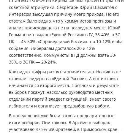
Штаб МО «КПРФ» на Кирова, 46 был красен от флагов и
советской атрибутики. Секретарь Юрий Шахматов с
интересом выслушал причину моего прихода. По его
ответам было видно, что у коммунистов прогнозы и
анализ происходящего не на последнем месте. Юрий
Германович выдал «Единой России» в ГД 38-40%, в ЗС
ПК — 45-50%, «Справедливой России» -по 10-12% в оба
собрания. Либералам досталось 20 и 12%
соответственно. Коммунисты в ГД должны взять 30-
35%, в ЗС ПК — 20-24%.
Как видно, цифры разнятся значительно. Но никто не
отрицает лидерства «Единой России». А вот интрига
начинается со второго места. Прогнозы и результаты
выборов покажут, насколько руководство местных
отделений партий владеет ситуацией, знает своего
избирателя и организует предвыборную работу.
В понедельник уже были готовы предварительные
итоги выборов. Они таковы. В Артёме в выборах
участвовало 47,5% избирателей, в Приморском крае —