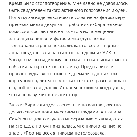
время было столпотворение. Мне давно не доводилось
быть свидетелем такого активного голосования людей.
Попытку засвидетельствовать событие на фотокамеру
пресекла милая девушка — работник избирательной
комиссии, сославшись на то, что в их помещении
запрещена видео- и фотосъёмка (чуть позже
телеканалы страны показали, как голосуют первые
лица государства и партий, но на одном из УИК в
Заводском, по-видимому, решили, что картинка с места
событий раскроет чью-то тайну). Представители
правопорядка здесь тоже не дремали, один из них
коршуном подлетел ко мне, как только я разговорилась
с одной из заводчанок. Страж успокоился, когда узнал,
что я не лазутчик и не агитатор.
Зато избиратели здесь легко шли на контакт, охотно
делясь своими политическими взглядами. Антонина
Семёновна долго изучала информацию о кандидатах
на стенде, а потом призналась, что никого из них не
знает. «Против всех я никогда не голосовала,