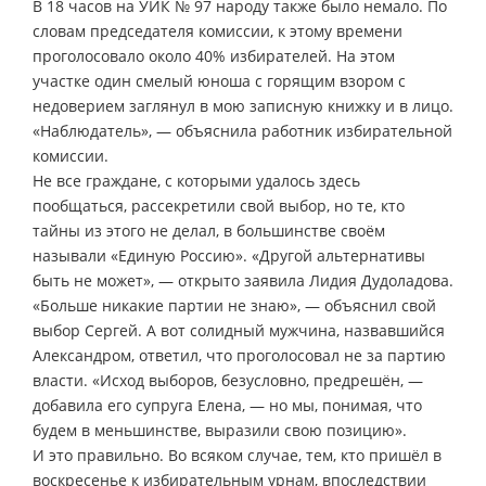
В 18 часов на УИК № 97 народу также было немало. По
словам председателя комиссии, к этому времени
проголосовало около 40% избирателей. На этом
участке один смелый юноша с горящим взором с
недоверием заглянул в мою записную книжку и в лицо.
«Наблюдатель», — объяснила работник избирательной
комиссии.
Не все граждане, с которыми удалось здесь
пообщаться, рассекретили свой выбор, но те, кто
тайны из этого не делал, в большинстве своём
называли «Единую Россию». «Другой альтернативы
быть не может», — открыто заявила Лидия Дудоладова.
«Больше никакие партии не знаю», — объяснил свой
выбор Сергей. А вот солидный мужчина, назвавшийся
Александром, ответил, что проголосовал не за партию
власти. «Исход выборов, безусловно, предрешён, —
добавила его супруга Елена, — но мы, понимая, что
будем в меньшинстве, выразили свою позицию».
И это правильно. Во всяком случае, тем, кто пришёл в
воскресенье к избирательным урнам, впоследствии