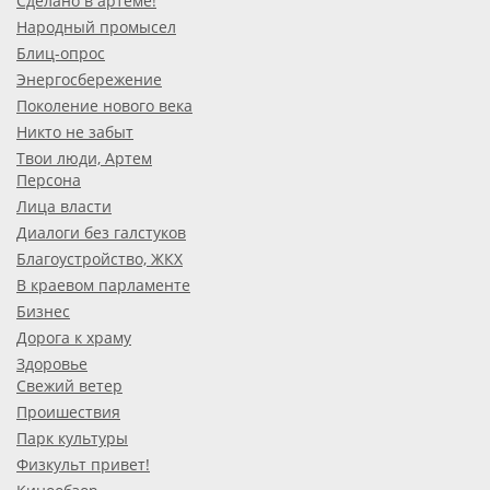
Сделано в артёме!
Народный промысел
Блиц-опрос
Энергосбережение
Поколение нового века
Никто не забыт
Твои люди, Артем
Персона
Лица власти
Диалоги без галстуков
Благоустройство, ЖКХ
В краевом парламенте
Бизнес
Дорога к храму
Здоровье
Свежий ветер
Проишествия
Парк культуры
Физкульт привет!