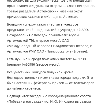
бесспорно вышла экологическая детско-юношеская
организация «Радуга». На втором — Совет ветеранов,
третье разделили Артемовский казачий округ
приморских казаков и «Женщины Артема».
Большим успехом стало участие в конкурсе
представителей предприятий и учреждений АГО.
Поздравления с победой принимали: музей
Артемовской ТЭЦ (первое место), ОАО
«Международный аэропорт Владивосток» (второе) и
Артемовское РМУ ОАО «Приморскуголь» (третье).
Есть лучшие и среди войсковых частей: №61230
(первое), №30986 (второе место).
Все участники конкурса получили кроме
благодарственных писем главы города подарки. Это
был настоящий фейерверк призов — от телевизоров
до чайных сервизов.
Подводя итог заседанию координационного совета
«Победа» и награждению, И.Ю. Илюхина выразила