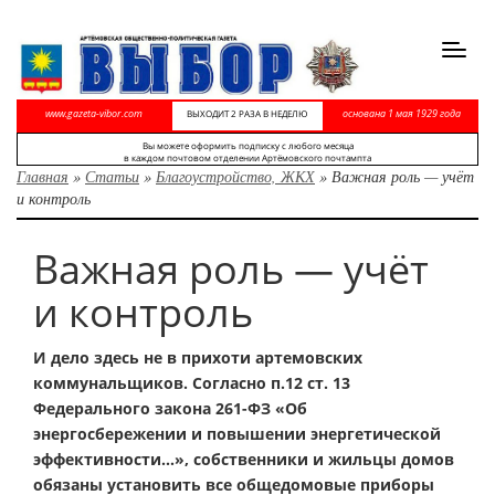
Toggl
navig
www.gazeta-vibor.com
основана 1 мая 1929 года
ВЫХОДИТ 2 РАЗА В НЕДЕЛЮ
Вы можете оформить подписку с любого месяца
в каждом почтовом отделении Артёмовского почтампта
Главная
»
Статьи
»
Благоустройство, ЖКХ
»
Важная роль — учёт
и контроль
Важная роль — учёт
и контроль
И дело здесь не в прихоти артемовских
коммунальщиков. Согласно п.12 ст. 13
Федерального закона 261-ФЗ «Об
энергосбережении и повышении энергетической
эффективности…», собственники и жильцы домов
обязаны установить все общедомовые приборы