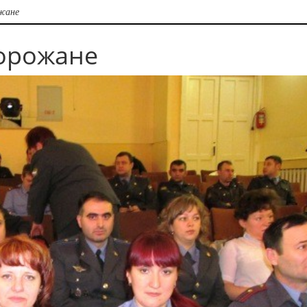
жане
горожане