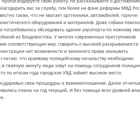
не пропагандируете свою работу, не рассказываете о достижения
благодарить вас за службу, тем более на фоне реформы МВД Рос
стно также, что не хватает оргтехники, автомобилей, горюче-
алистического оборудования и материалов. Даже собаки-поиск
о потребовалось обследовать здание аэропорта по ложному зво
собакой из Владивостока. У многих современных преступников
мая соответствующих мер, говорить о высокой раскрываемости
инистрации нет возможности и законного права оказывать
считаю, что краевому полицейскому начальству необходимо
о, в тяжёлую минуту люди зовут на помощь сотрудников полиции
о по итогам года городское УВД займёт высокое место.
государевых свои процедуры и взаимоотношения. Далее отчиты
ивались планы на год текущий. И без помощи всех уровней вла
е.