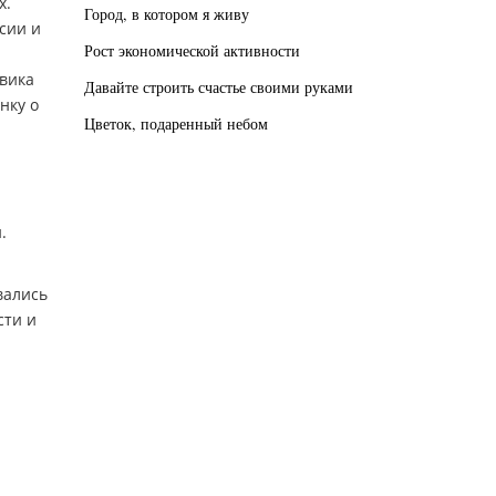
х.
Город, в котором я живу
сии и
Рост экономической активности
овика
Давайте строить счастье своими руками
нку о
Цветок, подаренный небом
.
вались
сти и