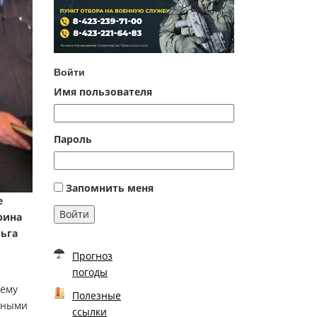
Войти
Имя пользователя
Пароль
Запомнить меня
е
Войти
рина
льга
Прогноз
погоды
тёму
Полезные
ьными
ссылки