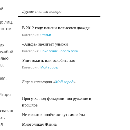
ий
Другие статьи номера
е лиц,
В 2012 году пенсии повысятся дважды
оротом
Категория:
Статьи
«Альфа» зажигает улыбки
ния
Категория:
Поколение нового века
Службой
елью
Уничтожить или ослабить зло
ы,
Категория:
Мой город
ля.
Еще в категории «
Мой город
»
Игоря
Прогулка под фонарями: погружение в
прошлое
 сказал
Не только в полёте живут самолёты
ют.
Многоликая Жанна
ая