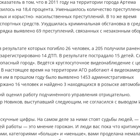
азатель в том, что в 2011 году на территории города Артема
зилось на 18,4 процента. Уменьшилось количество преступлен
ных и корыстно- насильственных преступлений. В то же время
спортных средств. Ухудшилась криминальная обстановка в сред
орядка выявлено 69 преступлений, связанных с незаконным об
в результате которых погибло 26 человек, а 205 получили ране
зарегистрировано 14 ДТП. В результате пострадало 15 детей. 
опасный город». Ведётся круглосуточное видеонаблюдение с ц
В настоящее время на территории АГО работают 4 видеокамер
я им в прошлом году было выявлено 1453 административных
ржано 16 человек и найдено 3 находящихся в розыске автомоби
кий оценил работу подчинённого управления отрицательно.
ир Новиков, выступавший следующим, не согласился с выводом 
, скучные цифры. На самом деле за ними стоят судьбы людей, —
й работы — это мнение горожан. И люди вас пока что критику
тами, категориями «больше» и «меньше», вами проделана немал