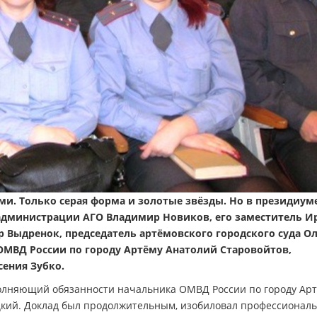
и. Только серая форма и золотые звёзды. Но в президиум
 администрации АГО Владимир Новиков, его заместитель И
 Выдренок, председатель артёмовского городского суда О
 ОМВД России по городу Артёму Анатолий Старовойтов,
ения Зубко.
олняющий обязанности начальника ОМВД России по городу Ар
цкий. Доклад был продолжительным, изобиловал профессионал