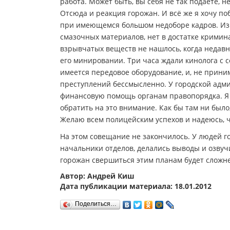
работа. Может быть, вы себя не так подаёте, 
Отсюда и реакция горожан. И всё же я хочу по
при имеющемся большом недоборе кадров. Изве
смазочных материалов, нет в достатке кримин
взрывчатых веществ не нашлось, когда недавн
его минировании. Три часа ждали кинолога с 
имеется передовое оборудование, и, не прини
преступлений бессмысленно. У городской адм
финансовую помощь органам правопорядка. Я 
обратить на это внимание. Как бы там ни был
Желаю всем полицейским успехов и надеюсь, чт
На этом совещание не закончилось. У людей 
начальники отделов, делались выводы и озвуч
горожан свершиться этим планам будет сложне
Автор: Андрей Киш
Дата публикации материала: 18.01.2012
Поделиться…