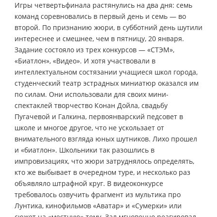
Игры четвертьфинала растянулись на два дня: семь
команд соревновались в первый день и семь — во
второй. По признанию жюри, в субботний день шутили
интереснее и смешнее, чем в пятницу, 20 января.
Задание состояло из трех конкурсов — «СТЭМ»,
«Биатлон», «Видео». И хотя участвовали в
интеллектуальном состязании учащиеся школ города,
студенческий театр эстрадных миниатюр оказался им
по силам. Они использовали для своих мини-
спектаклей творчество Конан Дойла, свадьбу
Пугачевой и Галкина, первоянварский педсовет в
школе и многое другое, что не ускользает от
внимательного взгляда юных шутников. Лихо прошел
и «биатлон». Школьники так разошлись в
импровизациях, что жюри затруднялось определять,
кто же выбывает в очередном туре, и несколько раз
объявляло штрафной круг. В видеоконкурсе
требовалось озвучить фрагмент из мультика про
Лунтика, кинофильмов «Аватар» и «Сумерки» или
сюжет на «местную» тему. Зал мгновенно реагировал