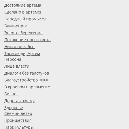
Достояние артёма
Сделано в артёме!
Народный промысел
Блиц-опрос
Энергосбережение
Поколение нового века
Никто не забыт
Твои люди, Артем
Персона
Лица власти
Диалоги без галстуков
Благоустройство, ЖКХ
В краевом парламенте
Бизнес
Дорога к храму
Здоровье
Свежий ветер
Проишествия
Парк культуры