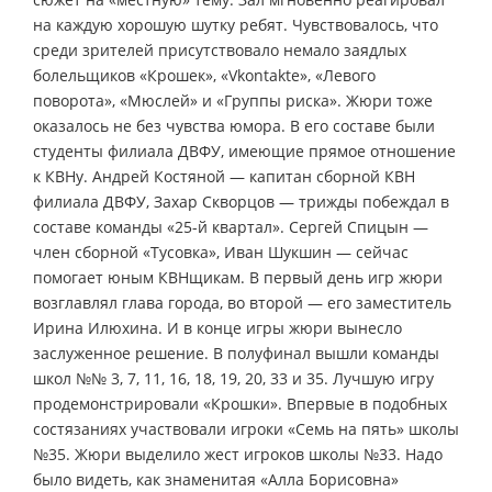
на каждую хорошую шутку ребят. Чувствовалось, что
среди зрителей присутствовало немало заядлых
болельщиков «Крошек», «Vkontakte», «Левого
поворота», «Мюслей» и «Группы риска». Жюри тоже
оказалось не без чувства юмора. В его составе были
студенты филиала ДВФУ, имеющие прямое отношение
к КВНу. Андрей Костяной — капитан сборной КВН
филиала ДВФУ, Захар Скворцов — трижды побеждал в
составе команды «25-й квартал». Сергей Спицын —
член сборной «Тусовка», Иван Шукшин — сейчас
помогает юным КВНщикам. В первый день игр жюри
возглавлял глава города, во второй — его заместитель
Ирина Илюхина. И в конце игры жюри вынесло
заслуженное решение. В полуфинал вышли команды
школ №№ 3, 7, 11, 16, 18, 19, 20, 33 и 35. Лучшую игру
продемонстрировали «Крошки». Впервые в подобных
состязаниях участвовали игроки «Семь на пять» школы
№35. Жюри выделило жест игроков школы №33. Надо
было видеть, как знаменитая «Алла Борисовна»