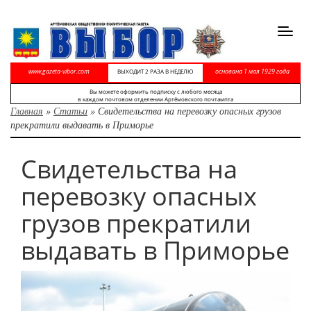
Toggl
navig
www.gazeta-vibor.com
основана 1 мая 1929 года
ВЫХОДИТ 2 РАЗА В НЕДЕЛЮ
Вы можете оформить подписку с любого месяца
в каждом почтовом отделении Артёмовского почтампта
Главная
»
Статьи
»
Свидетельства на перевозку опасных грузов
прекратили выдавать в Приморье
Свидетельства на
перевозку опасных
грузов прекратили
выдавать в Приморье