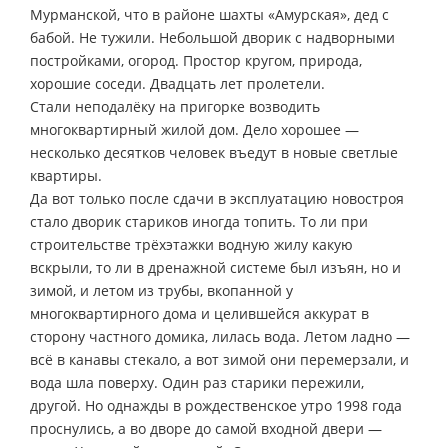
Мурманской, что в районе шахты «Амурская», дед с
бабой. Не тужили. Небольшой дворик с надворными
постройками, огород. Простор кругом, природа,
хорошие соседи. Двадцать лет пролетели.
Стали неподалёку на пригорке возводить
многоквартирный жилой дом. Дело хорошее —
несколько десятков человек въедут в новые светлые
квартиры.
Да вот только после сдачи в эксплуатацию новостроя
стало дворик стариков иногда топить. То ли при
строительстве трёхэтажки водную жилу какую
вскрыли, то ли в дренажной системе был изъян, но и
зимой, и летом из трубы, вкопанной у
многоквартирного дома и целившейся аккурат в
сторону частного домика, лилась вода. Летом ладно —
всё в канавы стекало, а вот зимой они перемерзали, и
вода шла поверху. Один раз старики пережили,
другой. Но однажды в рождественское утро 1998 года
проснулись, а во дворе до самой входной двери —