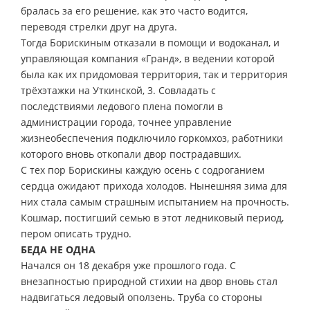
бралась за его решение, как это часто водится,
переводя стрелки друг на друга.
Тогда Борискиным отказали в помощи и водоканал, и
управляющая компания «Гранд», в ведении которой
была как их придомовая территория, так и территория
трёхэтажки на Уткинской, 3. Совладать с
последствиями ледового плена помогли в
администрации города, точнее управление
жизнеобеспечения подключило горкомхоз, работники
которого вновь откопали двор пострадавших.
С тех пор Борискины каждую осень с содроганием
сердца ожидают прихода холодов. Нынешняя зима для
них стала самым страшным испытанием на прочность.
Кошмар, постигший семью в этот ледниковый период,
пером описать трудно.
БЕДА НЕ ОДНА
Начался он 18 декабря уже прошлого года. С
внезапностью природной стихии на двор вновь стал
надвигаться ледовый оползень. Труба со стороны