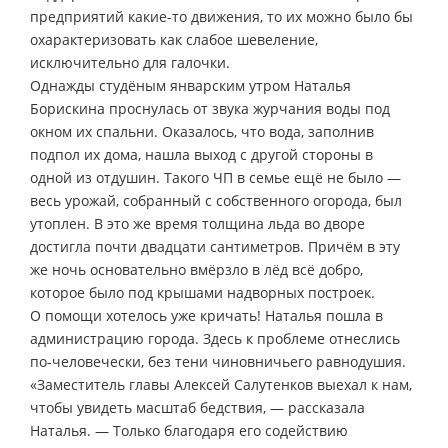
предприятий какие-то движения, то их можно было бы
охарактеризовать как слабое шевеление,
исключительно для галочки.
Однажды студёным январским утром Наталья
Борискина проснулась от звука журчания воды под
окном их спальни. Оказалось, что вода, заполнив
подпол их дома, нашла выход с другой стороны в
одной из отдушин. Такого ЧП в семье ещё не было —
весь урожай, собранный с собственного огорода, был
утоплен. В это же время толщина льда во дворе
достигла почти двадцати сантиметров. Причём в эту
же ночь основательно вмёрзло в лёд всё добро,
которое было под крышами надворных построек.
О помощи хотелось уже кричать! Наталья пошла в
администрацию города. Здесь к проблеме отнеслись
по-человечески, без тени чиновничьего равнодушия.
«Заместитель главы Алексей Салутенков выехал к нам,
чтобы увидеть масштаб бедствия, — рассказала
Наталья. — Только благодаря его содействию