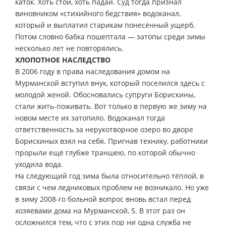
каток. Хоть стой, хоть падай. Суд тогда признал
виновником «стихийного бедствия» водоканал,
который и выплатил старикам понесённый ущерб.
Потом словно бабка пошептала — затопы среди зимы
несколько лет не повторялись.
ХЛОПОТНОЕ НАСЛЕДСТВО
В 2006 году в права наследования домом на
Мурманской вступил внук, который поселился здесь с
молодой женой. Обосновались супруги Борискины,
стали жить-поживать. Вот только в первую же зиму на
новом месте их затопило. Водоканал тогда
ответственность за нерукотворное озеро во дворе
Борискиных взял на себя. Пригнав технику, работники
прорыли ещё глубже траншею, по которой обычно
уходила вода.
На следующий год зима была относительно тёплой, в
связи с чем ледниковых проблем не возникало. Но уже
в зиму 2008-го больной вопрос вновь встал перед
хозяевами дома на Мурманской, 5. В этот раз он
осложнился тем, что с этих пор ни одна служба не