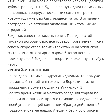
Уткинской ни на час не переставала изливать десятки
кубометров воды. Не будь на её пути дома Борискиных,
наверняка, в радиусе нескольких сотен метров к
новому году уже был бы сплошной каток. В отчаянии
пострадавшие заткнули злополучный источник их
страданий.
Вода, как известно, камень точит. Правда, в этой
грустной истории было всё гораздо прозаичней — она
совсем скоро стала топить трёхэтажку на Уткинской.
Жители многоквартирного дома быстро поняли
причину своей беды и … выворотили окаянную трубу к
чёрту.
УРОЖАЙ-УТОПЛЕННИК
Ясное дело, что мысль «дружить домами» теперь уже
не смогла бы прийти в голову ни Борискиным, ни
гражданам, проживающим на Уткинской, 3.
Всё это время хозяйка частного владения ходила по
разным инстанциям, прося о помощи. В водоканале и
своей управляющей компании «Гранд» действенной
поддержки она не нашла. А если и были со стороны