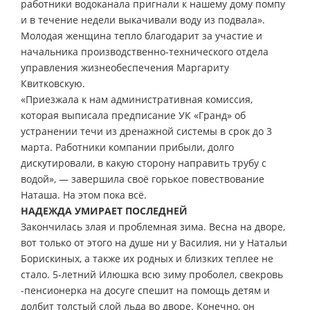
работники водоканала пригнали к нашему дому помпу
и в течение недели выкачивали воду из подвала».
Молодая женщина тепло благодарит за участие и
начальника производственно-технического отдела
управления жизнеобеспечения Маргариту
Квитковскую.
«Приезжала к нам административная комиссия,
которая выписала предписание УК «Гранд» об
устранении течи из дренажной системы в срок до 3
марта. Работники компании прибыли, долго
дискутировали, в какую сторону направить трубу с
водой», — завершила своё горькое повествование
Наташа. На этом пока всё.
НАДЕЖДА УМИРАЕТ ПОСЛЕДНЕЙ
Закончилась злая и проблемная зима. Весна на дворе,
вот только от этого на душе ни у Василия, ни у Натальи
Борискиных, а также их родных и близких теплее не
стало. 5-летний Илюшка всю зиму проболел, свекровь
-пенсионерка на досуге спешит на помощь детям и
долбит толстый слой льда во дворе. Конечно, он