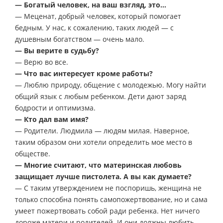
— Богатый человек, на ваш взгляд, это…
— Меценат, добрый человек, который помогает
бедным. У нас, к сожалению, таких людей — с
душевным богатством — очень мало.
— Вы верите в судьбу?
— Верю во все.
— Что вас интересует кроме работы?
— Люблю природу, общение с молодежью. Могу найти
общий язык с любым ребенком. Дети дают заряд
бодрости и оптимизма.
— Кто дал вам имя?
— Родители. Людмила — людям милая. Наверное,
таким образом они хотели определить мое место в
обществе.
— Многие считают, что материнская любовь
защищает лучше пистолета. А вы как думаете?
— С таким утверждением не поспоришь, женщина не
только способна понять самопожертвование, но и сама
умеет пожертвовать собой ради ребенка. Нет ничего
дороже матери и родителей. И они должны любить