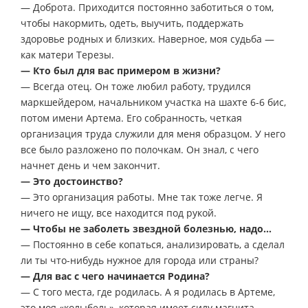
— Доброта. Приходится постоянно заботиться о том,
чтобы накормить, одеть, выучить, поддержать
здоровье родных и близких. Наверное, моя судьба —
как матери Терезы.
— Кто был для вас примером в жизни?
— Всегда отец. Он тоже любил работу, трудился
маркшейдером, начальником участка на шахте 6-6 бис,
потом имени Артема. Его собранность, четкая
организация труда служили для меня образцом. У него
все было разложено по полочкам. Он знал, с чего
начнет день и чем закончит.
— Это достоинство?
— Это организация работы. Мне так тоже легче. Я
ничего не ищу, все находится под рукой.
— Чтобы не заболеть звездной болезнью, надо…
— Постоянно в себе копаться, анализировать, а сделал
ли ты что-нибудь нужное для города или страны?
— Для вас с чего начинается Родина?
— С того места, где родилась. А я родилась в Артеме,
это моя «колыбель», которая имеет силу магнита.