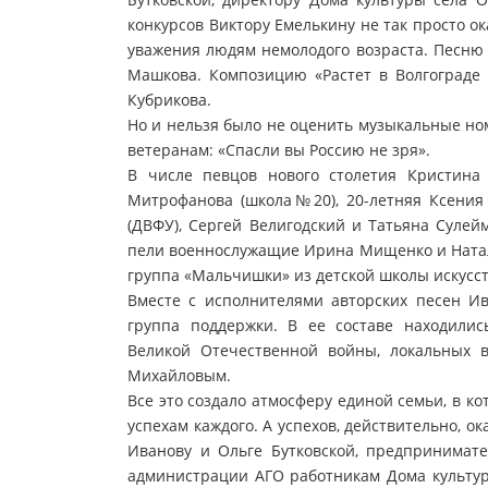
конкурсов Виктору Емелькину не так просто о
уважения людям немолодого возраста. Песню
Машкова. Композицию «Растет в Волгограде 
Кубрикова.
Но и нельзя было не оценить музыкальные но
ветеранам: «Спасли вы Россию не зря».
В числе певцов нового столетия Кристина
Митрофанова (школа№20), 20-летняя Ксения 
(ДВФУ), Сергей Велигодский и Татьяна Сулей
пели военнослужащие Ирина Мищенко и Наталь
группа «Мальчишки» из детской школы искусст
Вместе с исполнителями авторских песен 
группа поддержки. В ее составе находилис
Великой Отечественной войны, локальных 
Михайловым.
Все это создало атмосферу единой семьи, в ко
успехам каждого. А успехов, действительно, о
Иванову и Ольге Бутковской, предпринимате
администрации АГО работникам Дома культур