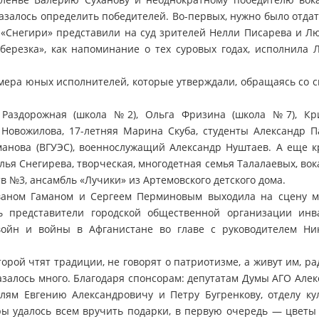
казалось определить победителей. Во-первых, нужно было отда
 «Снегири» представили на суд зрителей Нелли Писарева и Л
березка», как напоминание о тех суровых годах, исполнила 
мера юных исполнителей, которые утверждали, обращаясь со с
 Раздорожная (школа №2), Ольга Фризина (школа №7), Кр
Новожилова, 17-летняя Марина Скуба, студенты Александр П
манова (ВГУЭС), военнослужащий Александр Нуштаев. А еще к
я Снегирева, творческая, многодетная семья Талалаевых, вок
в №3, ансамбль «Лучики» из Артемовского детского дома.
Иваном Гаманом и Сергеем Перминовым выходила на сцену 
ь представители городской общественной организации инв
войн и войны в Афганистане во главе с руководителем Ни
торой чтят традиции, не говорят о патриотизме, а живут им, р
казалось много. Благодаря спонсорам: депутатам Думы АГО Але
лям Евгению Александровичу и Петру Бугренкову, отделу ку
ы удалось всем вручить подарки, в первую очередь — цветы