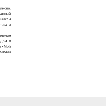
инова.
лавный
нникам
нова и
вление
 Дом, в
ня «Мой
илиала