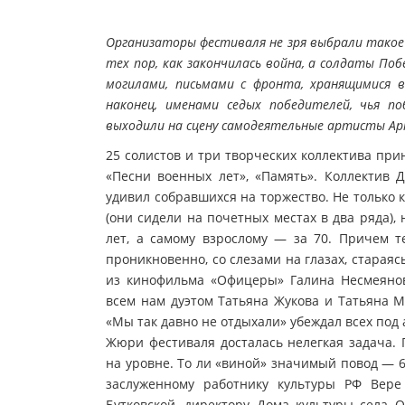
Организаторы фестиваля не зря выбрали такое
тех пор, как закончилась война, а солдаты П
могилами, письмами с фронта, хранящимися в
наконец, именами седых победителей, чья 
выходили на сцену самодеятельные артисты Арт
25 солистов и три творческих коллектива при
«Песни военных лет», «Память». Коллектив 
удивил собравшихся на торжество. Не только
(они сидели на почетных местах в два ряда)
лет, а самому взрослому — за 70. Причем те
проникновенно, со слезами на глазах, старая
из кинофильма «Офицеры» Галина Несмеянов
всем нам дуэтом Татьяна Жукова и Татьяна М
«Мы так давно не отдыхали» убеждал всех под
Жюри фестиваля досталась нелегкая задача. 
на уровне. То ли «виной» значимый повод — 
заслуженному работнику культуры РФ Вере 
Бутковской, директору Дома культуры села