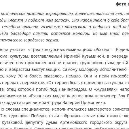
фото 
 поэтическое название мероприятию. Более шестидесяти лет п
обеды «летят и подают нам голоса». Они напоминают о себе бр
 семейных архивах, газетными рассказами о подвигах той вой
победа благодаря памяти остается молодой. Во имя этой па
емовского городского округа.
няли участие в трех конкурсных номинациях: «Россия — Родин
Дома культуры, возглавляемый Ириной Кузьминой, в очередн
 количеством приглашенных ветеранов, тружеников тыла, детей
, но и возрастом выступающих. Самому молодому исполнителю 
х, кому 70 и более, оказалось немало. Они и пели по-особе
сь передать пережитое. «От героев былых времен» выступала с
а, отец которой погиб под Ленинградом. О «Журавлях» нап
аксимочкина. «Рязанских мадонн» исполнила пенсионер Зоя Б
 аккорды гитары ветеран труда Валерий Прокопенко.
По словам специалистов, исполнительское мастерство солисто
67-я годовщина Победы, то ли собрались самые талантливые лю
Кутаковой, депутату Думы Артемовского городского округа
 Оленье Валерию Суханову и неоднократному победителю вок