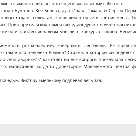
у «местных» материалов, посвященных великому событию.
андр Нуштаев, Зоя Белова, дуэт Ивана Гамана и Сергея Перм
призы отданы солистам, занявшим вторые и третьи места. Г
ой. Приз зрительских симпатий единодушно вручен воспита
иотизм и профессионализм унесли с конкурса Галина Несмея
ожность рок-коллективу завершить фестиваль. Ее предста
о такое для человека Родина? Страна, в которой он родился?
или свой дворик»? И как ответ на все вопросы прозвучала пес
ого, написанная когда-то директором Молодежного центра ф
Победы». Виктору Емелькину подпевал весь зал.