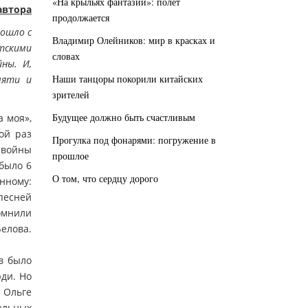
«На крыльях фантазии»: полёт
автора
продолжается
рошло с
Владимир Олейников: мир в красках и
атскими
словах
ны. И,
Наши танцоры покорили китайских
мяти и
зрителей
Будущее должно быть счастливым
а моя»,
ой раз
Прогулка под фонарями: погружение в
 войны
прошлое
было 6
О том, что сердцу дорого
нному:
 песней
омнили
елова.
в было
ди. Но
 Ольге
альных