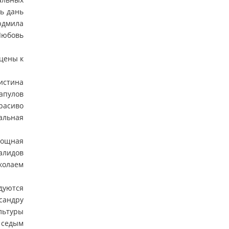
ть дань
юдмила
Любовь
цены к
истина
апулов
расиво
альная
мощная
алидов
колаем
адуются
ксандру
льтуры
 седым