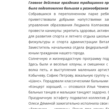
Главное действие праздника традиционно пр
была подготовлена большая и разнообразная 
Собравшихся в переполненном парке ребя
приветствовали добрыми напутствиями з
управления образования Людмила Колпакова
провести каникулы: укрепить здоровье, активн
для развития спорта и летнего отдыха школь
физкультуры и спорта администрации Вита
Заместитель начальника отдела федеральной
юным гражданам нашего города.
Солнечную и жизнерадостную программу подг
Здесь были и весёлые клоуны, и смешинки с
волка петь, и выступления маленьких артист
Кобычеву, Софию Петрову, вокальную группу 
«Шанс». Порадовали классическими бальными 
«Концерт хороший, — отозвался Илья Чеменц
бальных танцев и малышки танцуют задорно. 
Праздничную эстафету подхватил коллектив Д
Олеси Дёминой зажигательно исполнила свои 
«Девчонки — молодцы. Песня про кошку бе