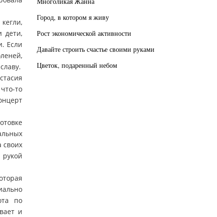
Многоликая Жанна
Город, в котором я живу
кегли,
 дети,
Рост экономической активности
. Если
Давайте строить счастье своими руками
леней,
Цветок, подаренный небом
славу.
стасия
что-то
онцерт
отовке
альных
 своих
 рукой
оторая
ально
ота по
вает и