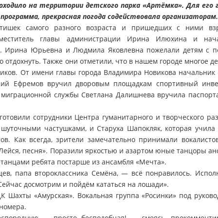
оходило на территории детского парка «Артёмка». Для его 
программа, прекрасная погода содействовала организаторам.
тишек самого разного возраста и пришедших с ними вз
аместитель главы администрации Ирина Илюхина и нач
. Ирина Юрьевна и Людмила Яковлевна пожелали детям с п
о отдохнуть. Также они отметили, что в нашем городе многое д
ников. От имени главы города Владимира Новикова начальник 
лий Ефремов вручил дворовым площадкам спортивный инве
 миграционной службы Светлана Далишнева вручила паспорта
отовили сотрудники Центра гуманитарного и творческого раз
 шуточными частушками, и Старуха Шапокляк, которая учила 
ов. Как всегда, зрители замечательно принимали вокалистов
«Лейся, песня». Поразили яркостью и азартом юные танцоры ан
танцами ребята постарше из ансамбля «Мечта».
ев, папа второклассника Семёна, — всё понравилось. Испол
Сейчас досмотрим и пойдём кататься на лошади».
К Шахты «Амурская». Вокальная группа «Росинки» под руково
номера.
спородную — просто бесподобная! — смеясь, прокомменти