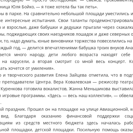
ца Юля Бойко, — я тоже хотела бы так петь».
ы в парке. На сравнительно небольшой площади уместились и 
гие интересные испытания. Свои таланты продемонстрировали
 и взрослые, даже бабушки и дедушки прыгали через скакалки
ы, поджидающих своих наездников лошадок и даже северных о
, то, надо думать, юные виновники торжества повеселились на 
аждый год, — делится впечатлениями бабушка троих внуков Ана
ается много народу, дети любого возраста находят себе 
 на карусели, а вторая смотрит со мной весь концерт. К
кать хочется от умиления».
 и творческого развития Елена Зайцева отметила, что в подг
е преподаватели Центра. Вера Ковалевская — режиссёр театр
Куренкова готовила вокалистов, Жанна Меньшикова выставила
и игровые программы. «Здесь — весь наш коллектив», — обвела
.
ый праздник. Прошел он на площадке на улице Авиационной, к
ид. Благодаря оказанию финансовой поддержки соци
ациям из средств местного бюджета здесь началась раб
льной площадки, детской площадки. Посильную помощь оказы