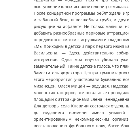
выступление юных исполнительниц семиклассни
После концертной программы ребят ждали игр
и забавный бокс, и волшебная труба, и дру
рисующие на асфальте. Не только малыши, но
добавить разнообразные парковые аттракцион
передвижные киоски с игрушками и сладостями
«Мы приходим в детский парк первого июня к
Васильевна. — Здесь действительно собир
интересное. Одна моя внучка убежала уже
замечательный. Такие детские голоса, что пла
Заместитель директора Центра гуманитарного
этого мероприятия участвовали буквально вс
мизансцен, Олеся Мицай — ведущая, Надежда 
маленьких танцоров, все остальные проводил
площадки с аттракционами Елена Геннадьевна
Для детворы села Кневичи состоялся отдельн
до недавнего времени имела унылый в
ориентированным некоммерческим организ
восстановлению футбольного поля, баскетбо