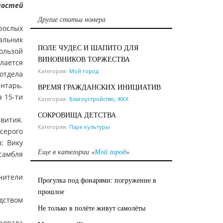
гостей
Другие статьи номера
рослых
альник
ПОЛЕ ЧУДЕС И ШАПИТО ДЛЯ
ользой
ВИНОВНИКОВ ТОРЖЕСТВА
елается
Категория:
Мой город
отдела
нтарь.
ВРЕМЯ ГРАЖДАНСКИХ ИНИЦИАТИВ
 15-ти
Категория:
Благоустройство, ЖКХ
СОКРОВИЩА ДЕТСТВА
вития.
Категория:
Парк культуры
серого
: Вику
Еще в категории «
Мой город
»
самбля
нители
Прогулка под фонарями: погружение в
прошлое
дством
Не только в полёте живут самолёты
ровала