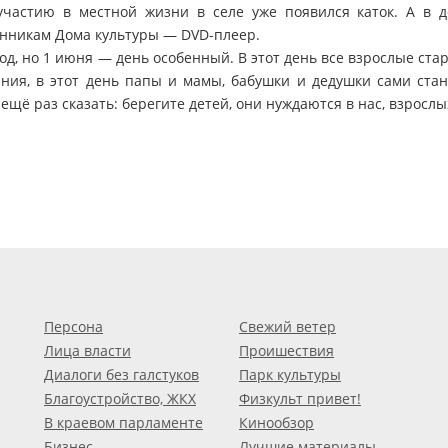
 участию в местной жизни в селе уже появился каток. А в д
нникам Дома культуры — DVD-плеер.
год, но 1 июня — день особенный. В этот день все взрослые ста
ния, в этот день папы и мамы, бабушки и дедушки сами стан
ещё раз сказать: берегите детей, они нуждаются в нас, взрослы
Персона
Свежий ветер
Лица власти
Проишествия
Диалоги без галстуков
Парк культуры
Благоустройство, ЖКХ
Физкульт привет!
В краевом парламенте
Кинообзор
Бизнес
Лучшие материалы