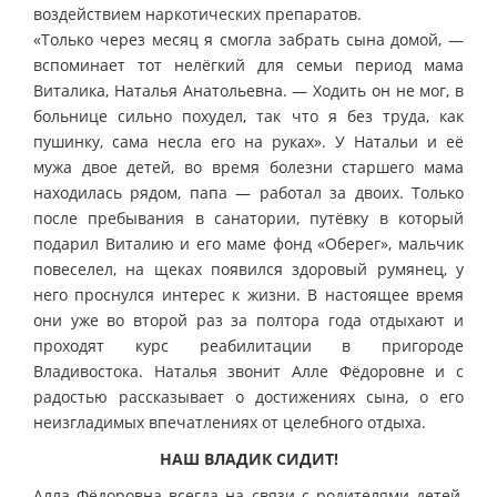
воздействием наркотических препаратов.
«Только через месяц я смогла забрать сына домой, —
вспоминает тот нелёгкий для семьи период мама
Виталика, Наталья Анатольевна. — Ходить он не мог, в
больнице сильно похудел, так что я без труда, как
пушинку, сама несла его на руках». У Натальи и её
мужа двое детей, во время болезни старшего мама
находилась рядом, папа — работал за двоих. Только
после пребывания в санатории, путёвку в который
подарил Виталию и его маме фонд «Оберег», мальчик
повеселел, на щеках появился здоровый румянец, у
него проснулся интерес к жизни. В настоящее время
они уже во второй раз за полтора года отдыхают и
проходят курс реабилитации в пригороде
Владивостока. Наталья звонит Алле Фёдоровне и с
радостью рассказывает о достижениях сына, о его
неизгладимых впечатлениях от целебного отдыха.
НАШ ВЛАДИК СИДИТ!
Алла Фёдоровна всегда на связи с родителями детей,