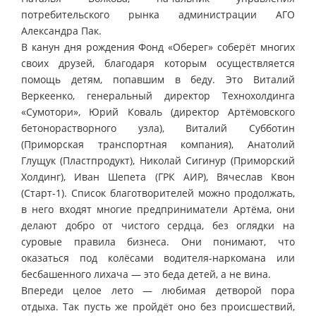
потребительского рынка администрации АГО
Александра Пак.
В канун дня рождения Фонд «Оберег» соберёт многих
своих друзей, благодаря которым осуществляется
помощь детям, попавшим в беду. Это Виталий
Веркеенко, генеральный директор Технохолдинга
«Сумотори», Юрий Коваль (директор Артёмовского
бетонорастворного узла), Виталий Субботин
(Приморская транспортная компания), Анатолий
Глущук (Пластпродукт), Николай Сигинур (Приморский
Холдинг), Иван Шепета (ГРК АИР), Вячеслав Квон
(Старт-1). Список благотворителей можно продолжать,
в него входят многие предприниматели Артёма, они
делают добро от чистого сердца, без оглядки на
суровые правила бизнеса. Они понимают, что
оказаться под колёсами водителя-наркомана или
бесбашенного лихача — это беда детей, а не вина.
Впереди целое лето — любимая детворой пора
отдыха. Так пусть же пройдёт оно без происшествий,