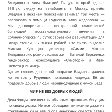
Владивосток Авиа Дмитрий Тыщук, который сделал
95%-ую скидку на авиабилеты в Москву, причём
Владлен в лежачем положении занимал три места, —
рассказала о помощи Рудневым Алла Фёдоровна. —
Мы договорились с центральной клинической
больницей восстановительного лечения в
Солнечногорске, 45 суток серьёзной реабилитации для
Влада стоили 337 тысяч рублей. Сто тысяч выделил
Михаил Кузнецов, директор «Саммит Моторс
Владивосток», ровно столько же — Виталий Веркеенко,
гендиректор Технохолдинга «Сумотори» и Иван
Шепета (ГРК АИР)».
Одним словом, до полной поправки Владлена далеко,
но теперь у Рудневых появилась надежда. Её им
подарили добрые люди, неравнодушные к чужой беде.
МИР НЕ БЕЗ ДОБРЫХ ЛЮДЕЙ
Дела Фонда неизвестны обычным прохожим, бегущим
по своим делам. Не все обращают внимание даже на
стеклянные кубы для сбора денежных средств детям,