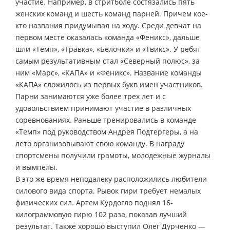
участие. Например, в стритболе состязались пять
женских команд и шесть команд парней. Причем кое-
кто названия придумывал на ходу. Среди девчат на
первом месте оказалась команда «Феникс», дальше
шли «Темп», «Травка», «Белочки» и «Твикс». У ребят
самым результативным стал «Северный полюс», за
ним «Марс», «КАПА» и «Феникс». Название команды
«КАПА» сложилось из первых букв имен участников.
Парни занимаются уже более трех лет и с
удовольствием принимают участие в различных
соревнованиях. Раньше тренировались в команде
«Темп» под руководством Андрея Подтергеры, а на
лето организовывают свою команду. В награду
спортсмены получили грамоты, молодежные журналы
и вымпелы.
В это же время неподалеку расположились любители
силового вида спорта. Рывок гири требует немалых
физических сил. Артем Курдогло поднял 16-
килограммовую гирю 102 раза, показав лучший
результат. Также хорошо выступил Олег Дурченко —