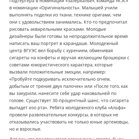
Подтергера в номинации «Зазеркалье», команда «К.А.»
в номинации «Оригинальность». Малышей учили
выполнять поделки из ткани, технике оригами, чем
они с удовольствием занимались. Кто-то предпочитал
рисовать акварельными красками. Молодые
дизайнеры были готовы за непродолжительное время
написать ваш портрет в карандаше. Молодежный
центр ВГУЭС вел борьбу с курением, обменивая
сигареты на конфеты и вручая желающим брошюрки с
советами юмористического характера, которые
вызвали положительные эмоции, например:
«Пробуйте подкуривать исключительно огнем,
добытым от трения двух палочек» или «После того, как
вы закурили, нанесите себе удар наковальней по
голове. Существует 30-процентный шанс, что сигарета
выпадет изо рта». Ребята молодежного клуба «Альфа»
провели развлекательные конкурсы, в которых не
отказывались участвовать не только юные артемовцы,
но и взрослые.