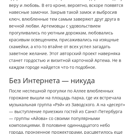
веру и любовь. В его кроне, вероятно, вскоре появятся
навесные замочки. Закрыв такой замок и выбросив
ключ, влюбленные тем самым заверяют друг друга в
вечной любви. Артемовцы с удовольствием
прогуливались по уютным дорожкам, любовались
красивым освещением, присаживались на изящные
скамейки, а кто-то втайне от всех успел загадать
заветное желание. Этот авторский проект наверняка
станет гордостью и визитной карточкой Артема. Не в
каждом городе найдется что-то подобное.
Без Интернета — никуда
После неспешной прогулки по Аллее влюбленных
горожане вышли на площадь парка, где их встречала
музыкальная группа «Рэй» из Заводского. А на «десерт»
— выступление приезжих гостей из Санкт-Петербурга
— группы «Айова» со своими популярными
композициями. В половине одиннадцатого небо
города, пронзенное прожекторами, расцветилось еще