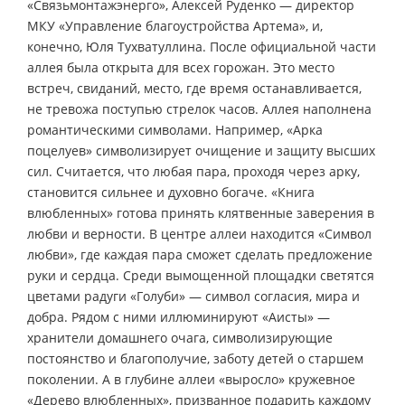
«Связьмонтажэнерго», Алексей Руденко — директор
МКУ «Управление благоустройства Артема», и,
конечно, Юля Тухватуллина. После официальной части
аллея была открыта для всех горожан. Это место
встреч, свиданий, место, где время останавливается,
не тревожа поступью стрелок часов. Аллея наполнена
романтическими символами. Например, «Арка
поцелуев» символизирует очищение и защиту высших
сил. Считается, что любая пара, проходя через арку,
становится сильнее и духовно богаче. «Книга
влюбленных» готова принять клятвенные заверения в
любви и верности. В центре аллеи находится «Символ
любви», где каждая пара сможет сделать предложение
руки и сердца. Среди вымощенной площадки светятся
цветами радуги «Голуби» — символ согласия, мира и
добра. Рядом с ними иллюминируют «Аисты» —
хранители домашнего очага, символизирующие
постоянство и благополучие, заботу детей о старшем
поколении. А в глубине аллеи «выросло» кружевное
«Дерево влюбленных», призванное подарить каждому