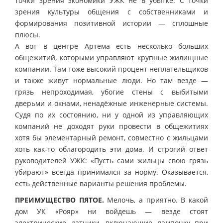
точки зрения экономики УЖК не в убытке. С точки
зрения культуры общения с собственниками и
формирования позитивной истории — сплошные
плюсы.
А вот в центре Артема есть несколько больших
общежитий, которыми управляют крупные жилищные
компании. Там тоже высокий процент неплательщиков
и также живут нормальные люди. Но там везде —
грязь непроходимая, убогие стены с выбитыми
дверьми и окнами, ненадёжные инженерные системы.
Судя по их состоянию, ни у одной из управляющих
компаний не доходят руки провести в общежитиях
хотя бы элементарный ремонт, совместно с жильцами
хоть как-то облагородить эти дома. И строгий ответ
руководителей УЖК: «Пусть сами жильцы свою грязь
убирают» всегда принимался за норму. Оказывается,
есть действенные варианты решения проблемы.
ПРЕИМУЩЕСТВО ПЯТОЕ.
Мелочь, а приятно. В какой
дом УК «Рояр» ни войдешь — везде стоят
электрические датчики, включающие лампочку при