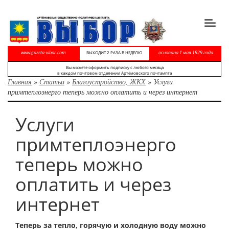
Toggl
navig
www.gazeta-vibor.com
основана 1 мая 1929 года
ВЫХОДИТ 2 РАЗА В НЕДЕЛЮ
Вы можете оформить подписку с любого месяца
в каждом почтовом отделении Артёмовского почтампта
Главная
»
Статьи
»
Благоустройство, ЖКХ
»
Услуги
примтеплоэнерго теперь можно оплатить и через интернет
Услуги
примтеплоэнерго
теперь можно
оплатить и через
интернет
Теперь за тепло, горячую и холодную воду можно