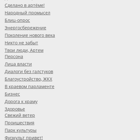
Сделано в артёме!
Народный промысел
Блиц-опрос
Энергосбережение
Поколение нового века
Никто не забыт
Твои люди, Артем
Персона
Лица власти
Диалоги без галстуков
Благоустройство, ЖКХ
В краевом парламенте
Бизнес
Дорога к храму
Здоровье
Свежий ветер
Проишествия
Парк культуры
Физкульт привет!