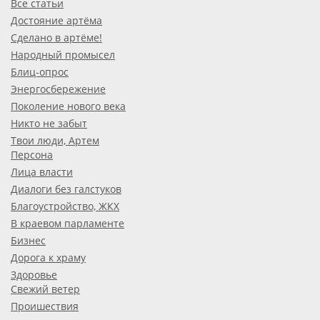
Все статьи
Достояние артёма
Сделано в артёме!
Народный промысел
Блиц-опрос
Энергосбережение
Поколение нового века
Никто не забыт
Твои люди, Артем
Персона
Лица власти
Диалоги без галстуков
Благоустройство, ЖКХ
В краевом парламенте
Бизнес
Дорога к храму
Здоровье
Свежий ветер
Проишествия