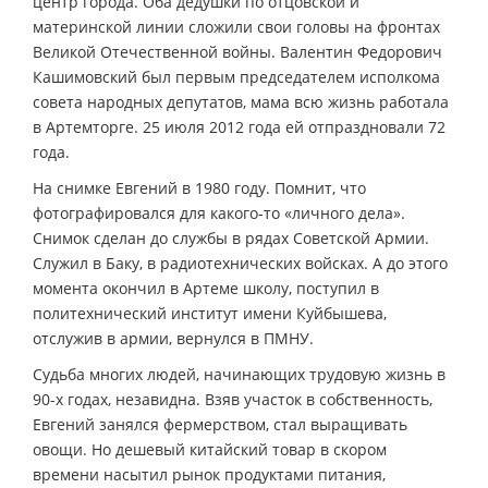
центр города. Оба дедушки по отцовской и
материнской линии сложили свои головы на фронтах
Великой Отечественной войны. Валентин Федорович
Кашимовский был первым председателем исполкома
совета народных депутатов, мама всю жизнь работала
в Артемторге. 25 июля 2012 года ей отпраздновали 72
года.
На снимке Евгений в 1980 году. Помнит, что
фотографировался для какого-то «личного дела».
Снимок сделан до службы в рядах Советской Армии.
Служил в Баку, в радиотехнических войсках. А до этого
момента окончил в Артеме школу, поступил в
политехнический институт имени Куйбышева,
отслужив в армии, вернулся в ПМНУ.
Судьба многих людей, начинающих трудовую жизнь в
90-х годах, незавидна. Взяв участок в собственность,
Евгений занялся фермерством, стал выращивать
овощи. Но дешевый китайский товар в скором
времени насытил рынок продуктами питания,