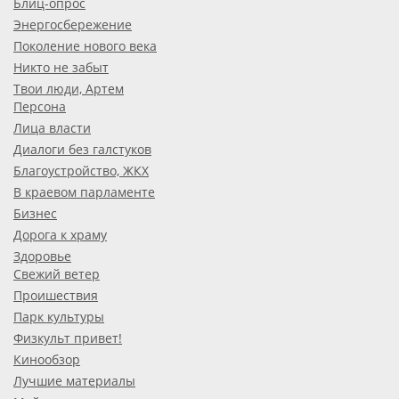
Блиц-опрос
Энергосбережение
Поколение нового века
Никто не забыт
Твои люди, Артем
Персона
Лица власти
Диалоги без галстуков
Благоустройство, ЖКХ
В краевом парламенте
Бизнес
Дорога к храму
Здоровье
Свежий ветер
Проишествия
Парк культуры
Физкульт привет!
Кинообзор
Лучшие материалы