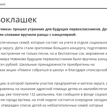
ашек
воклашек
ртемка» прошел утренник для будущих первоклассников. Д
ыми словами вручили ранцы с канцелярией.
спеченных семей, которые состоят на учете в отделе социальн
 округу. Дети стали зрителями большого концерта, подготовле
настроение не только песни, но и бесплатные сок, мороженое 
димира Новикова будущим первоклассникам были вручены ранц
ысяч рублей. Школьные принадлежности приобретены на
ках акции «Помоги собраться в школу» и благодаря спонсорско
ии, в которой приняли участие предприятия и жители округа, 
правлены на оказание адресной помощи детям из малообеспеч
ощь уже получили 132 школьника. Как сообщили в фонде социа
ия города Артема, на этой неделе состоится очередное заседа
т утвержден список детей из неблагополучных семей, которые