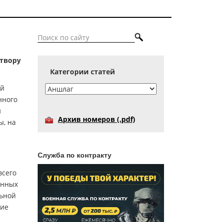
етвору
Категории статей
ой
нного
и
Архив номеров (.pdf)
ы, на
й
Служба по контракту
всего
енных
льной
ние