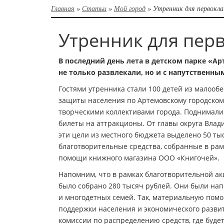
Главная
»
Статьи
»
Мой город
»
Утренник для первокл
Утренник для пер
В последний день лета в детском парке «А
не только развлекали, но и с напутственн
Гостями утренника стали 100 детей из малообе
защиты населения по Артемовскому городскому
творческими коллективами города. Поднимали 
билеты на аттракционы. От главы округа Вла
эти цели из местного бюджета выделено 50 т
благотворительные средства, собранные в рам
помощи книжного магазина ООО «Книгочей».
Напомним, что в рамках благотворительной акц
было собрано 280 тысяч рублей. Они были на
и многодетных семей. Так, материальную пом
поддержки населения и экономического развит
комиссии по распределению средств, где буде