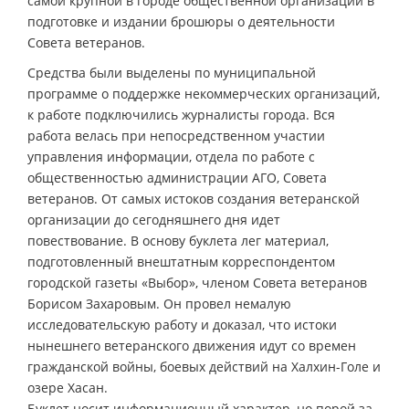
самой крупной в городе общественной организации в
подготовке и издании брошюры о деятельности
Совета ветеранов.
Средства были выделены по муниципальной
программе о поддержке некоммерческих организаций,
к работе подключились журналисты города. Вся
работа велась при непосредственном участии
управления информации, отдела по работе с
общественностью администрации АГО, Совета
ветеранов. От самых истоков создания ветеранской
организации до сегодняшнего дня идет
повествование. В основу буклета лег материал,
подготовленный внештатным корреспондентом
городской газеты «Выбор», членом Совета ветеранов
Борисом Захаровым. Он провел немалую
исследовательскую работу и доказал, что истоки
нынешнего ветеранского движения идут со времен
гражданской войны, боевых действий на Халхин-Голе и
озере Хасан.
Буклет носит информационный характер, но порой за