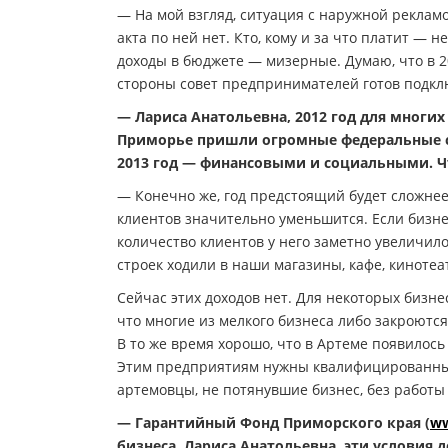
— На мой взгляд, ситуация с наружной рекла
акта по ней нет. Кто, кому и за что платит —
доходы в бюджете — мизерные. Думаю, что в 2
стороны совет предпринимателей готов подклю
— Лариса Анатольевна, 2012 год для многи
Приморье пришли огромные федеральные ср
2013 год — финансовыми и социальными. Что
— Конечно же, год предстоящий будет сложнее 
клиентов значительно уменьшится. Если бизне
количество клиентов у него заметно увеличил
строек ходили в наши магазины, кафе, киноте
Сейчас этих доходов нет. Для некоторых бизн
что многие из мелкого бизнеса либо закроются
В то же время хорошо, что в Артеме появилос
Этим предприятиям нужны квалифицированные 
артемовцы, не потянувшие бизнес, без работы 
— Гарантийный Фонд Приморского края (
ww
бизнеса. Лариса Анатольевна, эти условия