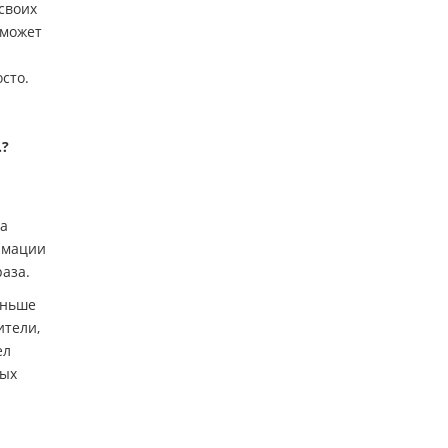
своих
 может
сто.
.?
ма
ормации
раза.
еньше
ители,
ел
ных