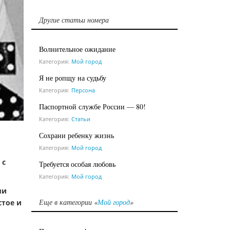
Другие статьи номера
Волнительное ожидание
Категория:
Мой город
Я не ропщу на судьбу
Категория:
Персона
Паспортной службе России — 80!
Категория:
Статьи
Сохрани ребенку жизнь
Категория:
Мой город
 с
Требуется особая любовь
Категория:
Мой город
ми
Еще в категории «
Мой город
»
стое и