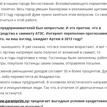
мой в нашем городе бессистемная. Всеохватывающего норматив
 не понятно. Весь город увешан баннерами и рекламными щитами
013 году городской Думе нужно заняться этим вопросом. Со сво
читься к этой работе.
х предпринимателей был непростым. И это притом, что в
едства к саммиту АТЭС. Интернет переполнен прогнозами
, на ваш взгляд, ожидает Артем в 2013 году?
нынешнего. Я уже сказала, что все платежи возрастают. А вот 
с Артема напрямую мало получил от вложений в саммит, то
ось в годы подготовки к нему. Гостиницы были заполнены, рабо
атры, покупали гостинцы своим семьям, отправляли посылки.
есменов уменьшение доходов составит 50 и более процентов. Ду
, либо переместятся во Владивосток.
ь много новых предприятий. В основном логистического направ
и инициативные люди. Так что, в отличие от двухтысячных го
не останутся.
w.garantprim.ru
) предлагает выгодные условия кредитован
 действительно выгодны?