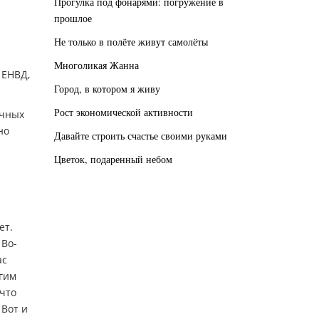
Прогулка под фонарями: погружение в
прошлое
Не только в полёте живут самолёты
Многоликая Жанна
 ЕНВД,
Город, в котором я живу
Рост экономической активности
ачных
но
Давайте строить счастье своими руками
Цветок, подаренный небом
ет.
 Во-
ас
огим
 что
 Вот и