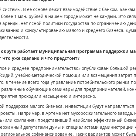
 системы. В её основе лежит взаимодействие с банком. Банкам
более 1 млн. рублей в нашем городе может не каждый. Это связ
 аренды, нет ясной политики государства по ограничению дей
живанию и консультированию малого и среднего бизнеса. Дума
деятельности.
 округе работает муниципальная Программа поддержки ма
? Что уже сделано и что предстоит?
лое и среднее предпринимательство» опубликован большой ре
бсидий, учебно-методической помощи или возмещения затрат 
го, в течение всего года управление потребительского рынка п
о различные обучающие семинары для предпринимателей, кон
роприятия проходили насыщенно и интересно.
ой поддержке малого бизнеса. Инвестиции будут направляться 
оекты. Например, в Артеме нет мусоросжигательного завода, н
ь (или компания), представивший наиболее эффективный бизне
ддержанный депутатами Думы и специалистами администрации 
 региональное софинансирование. Таких вариантов может быт