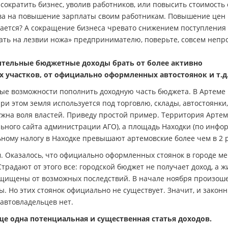
ократить бизнес, уволив работников, или повысить стоимость 
тва на повышение зарплаты своим работникам. Повышение цен
тается? А сокращение бизнеса чревато снижением поступления
вать на лезвии ножа» предпринимателю, поверьте, совсем непро
нительные бюджетные доходы брать от более активно
 участков, от официально оформленных автостоянок и т.д
иные возможности пополнить доходную часть бюджета. В Артеме
и этом земля используется под торговлю, склады, автостоянки,
нужна воля властей. Приведу простой пример. Территория Арте
ального сайта администрации АГО), а площадь Находки (по инф
льному налогу в Находке превышают артемовские более чем в 2 
. Оказалось, что официально оформленных стоянок в городе м
традают от этого все: городской бюджет не получает доход, а ж
защищены от возможных последствий. В начале ноября произош
ы. Но этих стоянок официально не существует. Значит, и закон
автовладельцев нет.
е одна потенциальная и существенная статья доходов.