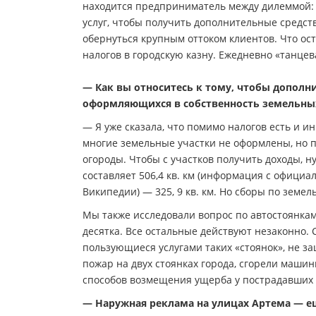
находится предприниматель между дилеммой: с
услуг, чтобы получить дополнительные средс
обернуться крупным оттоком клиентов. Что ос
налогов в городскую казну. Ежедневно «танце
— Как вы относитесь к тому, чтобы допол
оформляющихся в собственность земельных
— Я уже сказала, что помимо налогов есть и 
многие земельные участки не оформлены, но пр
огороды. Чтобы с участков получить доходы, 
составляет 506,4 кв. км (информация с офици
Википедии) — 325, 9 кв. км. Но сборы по земе
Мы также исследовали вопрос по автостоянкам
десятка. Все остальные действуют незаконно. С
пользующиеся услугами таких «стоянок», не 
пожар на двух стоянках города, сгорели машин
способов возмещения ущерба у пострадавших 
— Наружная реклама на улицах Артема — ещ