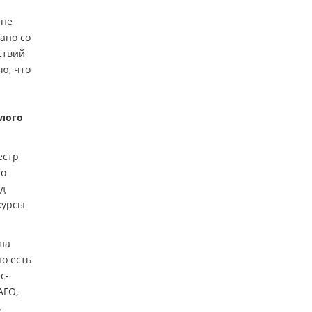
 не
ано со
ствий
ю, что
лого
естр
по
од
курсы
на
о есть
с-
АГО,
ь