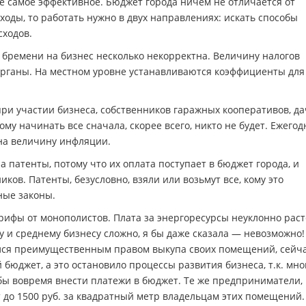
не самое эффективное. Бюджет города ничем не отличается от
оды, то работать нужно в двух направлениях: искать способы
сходов.
 бремени на бизнес несколько некорректна. Величину налогов
органы. На местном уровне устанавливаются коэффициенты для
ри участии бизнеса, собственников гаражных кооперативов, д
ому начинать все сначала, скорее всего, никто не будет. Ежегод
на величину инфляции.
а патенты, потому что их оплата поступает в бюджет города, и
ков. Патенты, безусловно, взяли или возьмут все, кому это
ные законы.
рифы от монополистов. Плата за энергоресурсы неуклонно раст
 и среднему бизнесу сложно, я бы даже сказала — невозможно!
ался преимущественным правом выкупа своих помещений, сейч
й бюджет, а это остановило процессы развития бизнеса, т.к. мн
обы вовремя внести платежи в бюджет. Те же предприниматели,
до 1500 руб. за квадратный метр владельцам этих помещений.