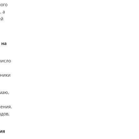
ного
, а
ей
 на
число
тники
маю,
ления.
дов,
ия