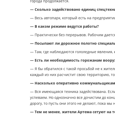
города продолжается.
— Сколько задействовано единиц спецтехн
— Весь автопарк, который есть на предприятии
— В каком режиме ведутся работы?
— Практически без перерывов. Рабочим дается
— Посыпают ли дорожное полотно специал
— Там, где наблюдаются гололедные явления, 
— Есть ли необходимость горожанам воору
— Я бы обратился с такой просьбой не к жител
каждый из них расчистит свою территорию, то 
— Насколько оперативно коммунальщикам у
— Вся имеющаяся техника задействована. Если 
успеваем. Но однозначно все дочистим до конц
дорогу, то пусть они этого не делают, пока мы 
— Тем не менее, жители Артема сетуют на т