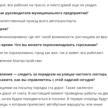
г, все рабочие на трассе, и никто домой еще не уходил.
 как руководителя муниципального предприятия?
репятственный проезд всего автотранспорта.
аров?
механизировано, где нет такой возможности, расчищаем их вру
ся время. Что вы можете порекомендовать горожанам?
 не парализовано, город как жил, так и живет, все работают.
вление благоустройства»
ления — следить за порядком на улицах частного сектора, 
ажите, как вы справляетесь с этой задачей сегодня?
циями на посыпку порядка ста дорог. Также заключен
 дорог от снега. В настоящий момент проведены работы на дв
 затем будем передвигаться в поселки. В первую очередь будут
ицы, к которым прилегают автобусные маршруты, или иные