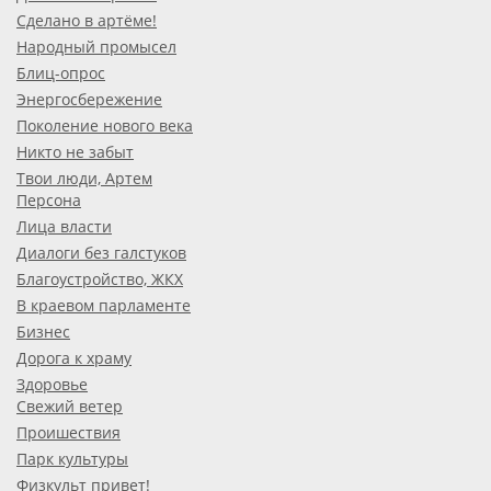
Сделано в артёме!
Народный промысел
Блиц-опрос
Энергосбережение
Поколение нового века
Никто не забыт
Твои люди, Артем
Персона
Лица власти
Диалоги без галстуков
Благоустройство, ЖКХ
В краевом парламенте
Бизнес
Дорога к храму
Здоровье
Свежий ветер
Проишествия
Парк культуры
Физкульт привет!