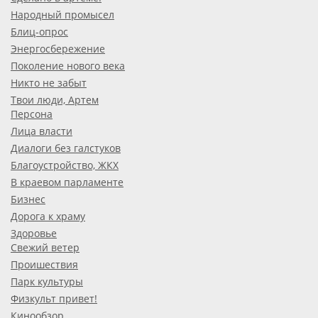
Народный промысел
Блиц-опрос
Энергосбережение
Поколение нового века
Никто не забыт
Твои люди, Артем
Персона
Лица власти
Диалоги без галстуков
Благоустройство, ЖКХ
В краевом парламенте
Бизнес
Дорога к храму
Здоровье
Свежий ветер
Проишествия
Парк культуры
Физкульт привет!
Кинообзор