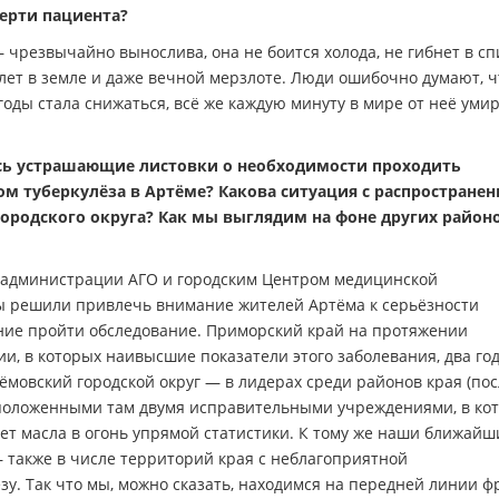
мерти пациента?
чрезвычайно вынослива, она не боится холода, не гибнет в сп
лет в земле и даже вечной мерзлоте. Люди ошибочно думают, ч
 годы стала снижаться, всё же каждую минуту в мире от неё уми
лись устрашающие листовки о необходимости проходить
ом туберкулёза в Артёме? Какова ситуация с распростране
ородского округа? Как мы выглядим на фоне других район
 администрации АГО и городским Центром медицинской
ы решили привлечь внимание жителей Артёма к серьёзности
ние пройти обследование. Приморский край на протяжении
сии, в которых наивысшие показатели этого заболевания, два го
ёмовский городской округ — в лидерах среди районов края (пос
асположенными там двумя исправительными учреждениями, в ко
ет масла в огонь упрямой статистики. К тому же наши ближайш
 также в числе территорий края с неблагоприятной
зу. Так что мы, можно сказать, находимся на передней линии ф