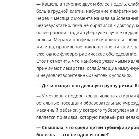
— Кашель в течение двух и более недель, слабо
боль в грудной клетке, набухание лимфатичес
через 4 месяца с момента начала заболевания
безрезультатно, пока не обратился к доктору,
более ранней стадии туберкулёз лучше поддаё
нельзя. Мерами профилактики является соблюд
жилища, правильное полноценное питание, зан
ежегодное флюорографическое обследование.
Стоит отметить, что наиболее уязвимыми явля
принимают лекарства, ослабляющие иммунную 
и неудовлетворительных бытовых условиях.
— Дети входят в отдельную группу риска. 
— У четверых подростков выявлена активная ф
остальные посещали образовательные учрежден
месячный ребёнок, у которого туберкулёзная 
является прививка, которую первый раз делаю
— Слышала, что среди детей тубинфициров
болезнь — это не одно и то же?