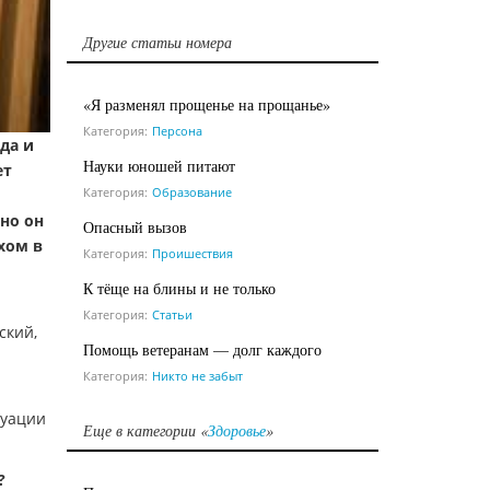
Другие статьи номера
«Я разменял прощенье на прощанье»
Категория:
Персона
да и
Науки юношей питают
ет
Категория:
Образование
но он
Опасный вызов
хом в
Категория:
Проишествия
К тёще на блины и не только
Категория:
Статьи
ский,
Помощь ветеранам — долг каждого
Категория:
Никто не забыт
туации
Еще в категории «
Здоровье
»
?