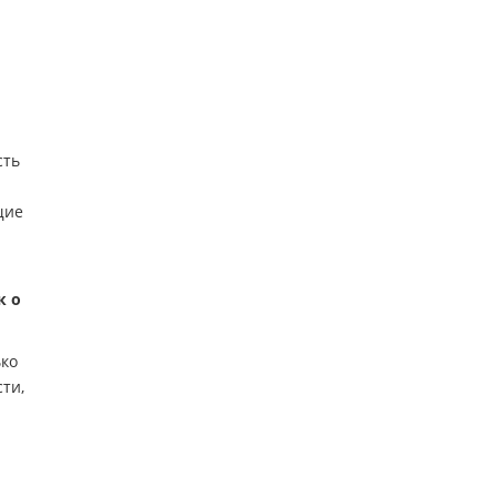
сть
щие
к о
ько
ти,