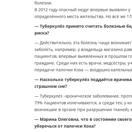
болезни.
В 2012 году опасный недуг впервые выявлен у 
определённого места жительства. Но всё же 1
— Туберкулёз принято считать болезнью бе
риска?
— Действительно, эта болезнь чаще возникает т
заболеть, например, у владельца магазина рав
пациентов, впервые выявленных в прошлом го
граждане. Среди них есть врачи, медсёстры, у
передачи палочки Коха — воздушно-капельный
— Насколько туберкулёз поддаётся врачеван
страшном сне?
— Туберкулёз -хроническое заболевание, про
79% пациентов излечиваются, а среди тех, у 
возникшие в органе при разрушении тканей), 
— Марина Олеговна, что в состоянии своег
уберечься от палочки Коха?