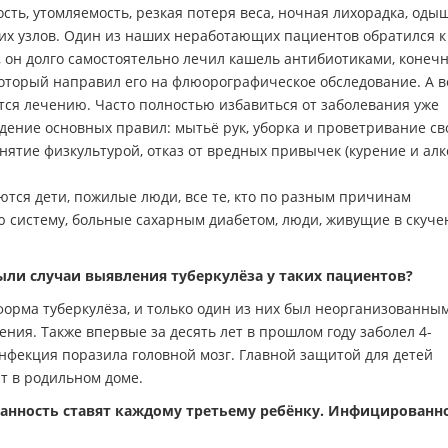
сть, утомляемость, резкая потеря веса, ночная лихорадка, одыш
ких узлов. Один из наших неработающих пациентов обратился к
, он долго самостоятельно лечил кашель антибиотиками, конечн
 который направил его на флюорографическое обследование. А в
тся лечению. Часто полностью избавиться от заболевания уже
ение основных правил: мытьё рук, уборка и проветривание св
ятие физкультурой, отказ от вредных привычек (курение и алко
ются дети, пожилые люди, все те, кто по разным причинам
систему, больные сахарным диабетом, люди, живущие в скуче
Были случаи выявления туберкулёза у таких пациентов?
орма туберкулёза, и только один из них был неорганизованным
ия. Также впервые за десять лет в прошлом году заболел 4-
инфекция поразила головной мозг. Главной защитой для детей
т в родильном доме.
анность ставят каждому третьему ребёнку. Инфицированн