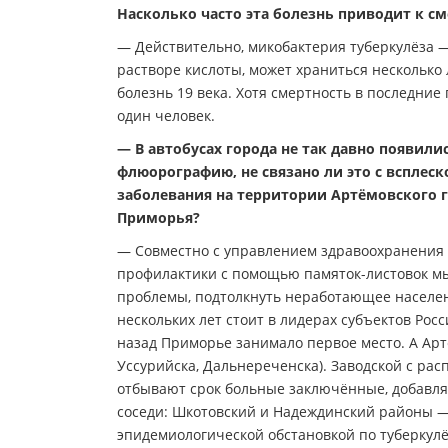
Насколько часто эта болезнь приводит к с
— Действительно, микобактерия туберкулёза — 
растворе кислоты, может храниться несколько 
болезнь 19 века. Хотя смертность в последние
один человек.
— В автобусах города не так давно появи
флюорографию, не связано ли это с всплеск
заболевания на территории Артёмовского г
Приморья?
— Совместно с управлением здравоохранения
профилактики с помощью памяток-листовок м
проблемы, подтолкнуть неработающее населе
нескольких лет стоит в лидерах субъектов Рос
назад Приморье занимало первое место. А Арт
Уссурийска, Дальнереченска). Заводской с р
отбывают срок больные заключённые, добавля
соседи: Шкотовский и Надеждинский районы —
эпидемиологической обстановкой по туберкулё