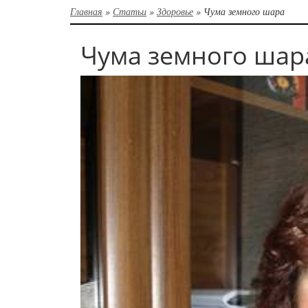
Главная
»
Статьи
»
Здоровье
»
Чума земного шара
Чума земного шар