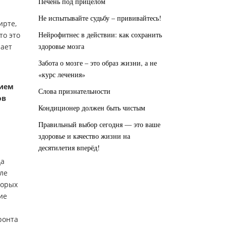
Печень под прицелом
Не испытывайте судьбу – прививайтесь!
ирте,
Нейрофитнес в действии: как сохранить
то это
здоровье мозга
рает
Забота о мозге – это образ жизни, а не
«курс лечения»
нием
Слова признательности
ов
Кондиционер должен быть чистым
Правильный выбор сегодня — это ваше
здоровье и качество жизни на
десятилетия вперёд!
да
ле
торых
ие
ронта