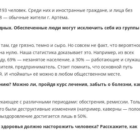
193 человек. Среди них и иностранные граждане, и лица без
78 — обычные жители г. Артёма.
дных. Обеспеченные люди могут исключить себя из группы
ам, где грязно, темно и сыро. Но совсем не факт, что вероятно
на нулю. Наша статистика доказывает это. Например, из всех
ду, 69% — незанятое население, а 30% — работающие и служа
чителя, предприниматель. Стоит помнить, что основной путь
. И «поймать» её можно в любом общественном месте.
ию? Можно ли, пройдя курс лечения, забыть о болезни, ка
текающее с различными периодами: обострения, ремиссии. Тол
кого были деструктивные изменения (например, каверны — полос
выздоровление достигается лишь в 50%.
о здоровья должно насторожить человека? Расскажите, как