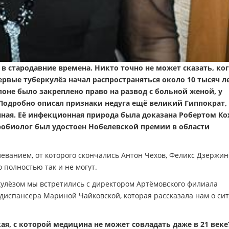
 в стародавние времена. Никто точно не может сказать, ког
первые туберкулёз начал распространяться около 10 тысяч л
оне было закреплено право на развод с больной женой, у
одробно описал признаки недуга ещё великий Гиппократ, 
енная. Её инфекционная природа была доказана Робертом Ко
кробиолог был удостоен Нобелевской премии в области
леванием, от которого скончались Антон Чехов, Феликс Дзержин
 полностью так и не могут.
кулёзом мы встретились с директором Артёмовского филиала
диспансера Мариной Чайковской, которая рассказала нам о си
кая, с которой медицина не может совладать даже в 21 веке