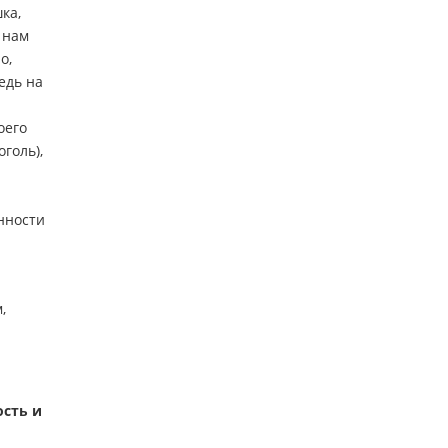
ка,
 нам
о,
едь на
оего
голь),
нности
,
ость и