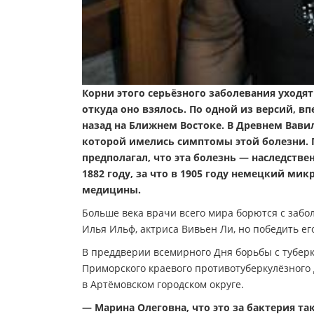
Корни этого серьёзного заболевания уходят
откуда оно взялось. По одной из версий, в
назад на Ближнем Востоке. В Древнем Вавил
которой имелись симптомы этой болезни. П
предполагал, что эта болезнь — наследств
1882 году, за что в 1905 году немецкий ми
медицины.
Больше века врачи всего мира борются с забо
Илья Ильф, актриса Вивьен Ли, но победить его
В преддверии всемирного Дня борьбы с тубер
Приморского краевого противотуберкулёзного 
в Артёмовском городском округе.
— Марина Олеговна, что это за бактерия та