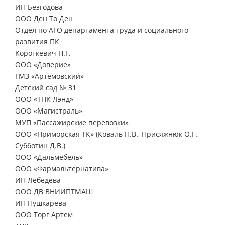
ИП Безгодова
ООО Ден То Ден
Отдел по АГО департамента труда и социального
развития ПК
Короткевич Н.Г.
ООО «Доверие»
ГМЗ «Артемовский»
Детский сад № 31
ООО «ТПК Лэнд»
ООО «Магистраль»
МУП «Пассажирские перевозки»
ООО «Приморская ТК» (Коваль П.В., Присяжнюк О.Г.,
Субботин Д.В.)
ООО «Дальмебель»
ООО «Фармальтернатива»
ИП Лебедева
ООО ДВ ВНИИПТМАШ
ИП Пушкарева
ООО Торг Артем