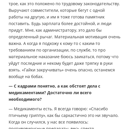
трое, как это положено по трудовому законодательству.
Выручают совместители, которые бегут с одной
работы на другую, и им я тоже готова памятник
поставить. Будь зарплата более достойной, и люди
придут. Мне, как администратору, это дало бы
определенный рычаг. Материальная мотивация очень
важна. А когда я подхожу к кому-то с каким-то
требованием по организации, по службе, то про
материальное наказание боюсь заикаться, потому что
уйдут последние и некому будет даже тряпку в руки
взять. «Гайки закручивать» очень опасно, останемся
вообще на бобах.
— С кадрами понятно, а как обстоят дела с
медикаментами? Достаточно ли всего
необходимого?
— Медикаменты есть. Я всегда говорю: «Спасибо
птичьему гриппу», как бы саркастично это ни звучало.
Когда он случился, у нас все появилось:
противовирусные препараты, весь спектр