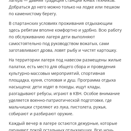
лагерь — давняя традиция станции юных техников.
Добраться до него можно только на лодке или пешком
по каменистому берегу.
В спартанских условиях проживания отдыхающим
здесь ребятам вполне комфортно и удобно. Всю работу
по обслуживанию лагеря дети выполняют
самостоятельно под руководством вожатых, сами
заготавливают дрова, ловят рыбу и чистят картошку.
На территории лагеря под навесом размещены жилые
палатки, есть место для общего сбора и проведения
культурно-массовых мероприятий, спортивная
площадка, кухня, столовая и душ. Программа отдыха
насыщена: дети ходят в походы, ищут клады,
разгадывают ребусы, играют в КВН. Особое внимание
уделяется военно-патриотической подготовке, где
мальчишки стреляют из лука, пистолета, ружья,
собирают и разбирают оружие.
Каждый вечер в лагере остаются дежурные, которые
охраняют покой остальных отдыхающих. Всю ночь,