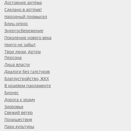
Достояние артёма
Сделано в артёме!
Народный промысел
Блиц-опрос
Энергосбережение
Поколение нового века
Никто не забыт
Твои люди, Артем
Персона
Лица власти
Диалоги без галстуков
Благоустройство, ЖКХ
В краевом парламенте
Бизнес
Дорога к храму
Здоровье
Свежий ветер
Проишествия
Парк культуры