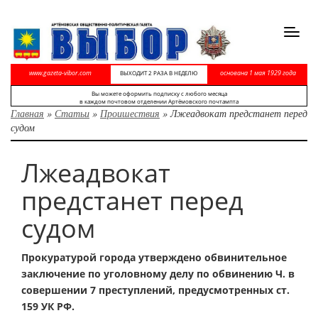
Toggl
navig
www.gazeta-vibor.com
основана 1 мая 1929 года
ВЫХОДИТ 2 РАЗА В НЕДЕЛЮ
Вы можете оформить подписку с любого месяца
в каждом почтовом отделении Артёмовского почтампта
Главная
»
Статьи
»
Проишествия
»
Лжеадвокат предстанет перед
судом
Лжеадвокат
предстанет перед
судом
Прокуратурой города утверждено обвинительное
заключение по уголовному делу по обвинению Ч. в
совершении 7 преступлений, предусмотренных ст.
159 УК РФ.