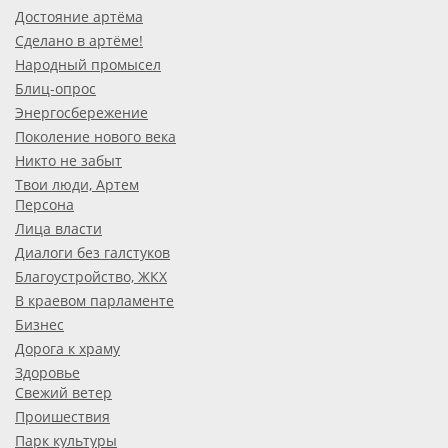
Достояние артёма
Сделано в артёме!
Народный промысел
Блиц-опрос
Энергосбережение
Поколение нового века
Никто не забыт
Твои люди, Артем
Персона
Лица власти
Диалоги без галстуков
Благоустройство, ЖКХ
В краевом парламенте
Бизнес
Дорога к храму
Здоровье
Свежий ветер
Проишествия
Парк культуры